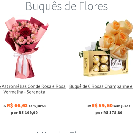
Buquês de Flores
 Astromélias Cor de Rosa e Rosa
Buquê de 6 Rosas Champanhe e
Vermelha - Serenata
R$ 66,63
R$ 59,60
3x
sem juros
3x
sem juros
por R$ 199,90
por R$ 178,80