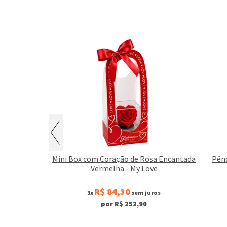
ada Vermelha
Mini Box com Coração de Rosa Encantada
Pênd
Vermelha - My Love
R$ 84,30
juros
3x
sem juros
0
por R$ 252,90