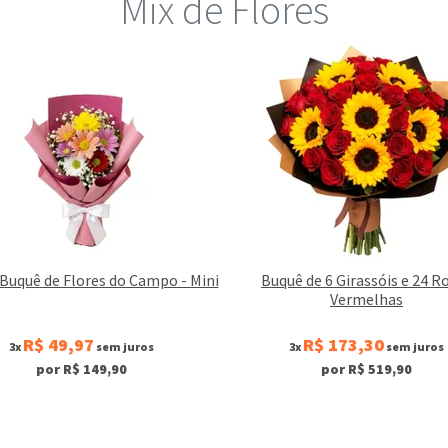
Mix de Flores
Buquê de Flores do Campo - Mini
Buquê de 6 Girassóis e 24 R
Vermelhas
R$ 49,97
R$ 173,30
3x
sem juros
3x
sem juros
por R$ 149,90
por R$ 519,90