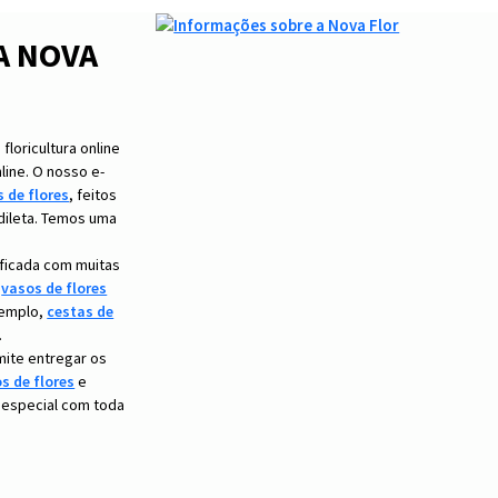
A NOVA
loricultura online
nline. O nosso e-
 de flores
, feitos
ileta. Temos uma
ificada com muitas
,
vasos de flores
xemplo,
cestas de
.
mite entregar os
s de flores
e
 especial com toda