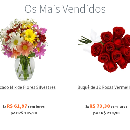
Os Mais Vendidos
cado Mix de Flores Silvestres
Buquê de 12 Rosas Vermel
R$ 61,97
R$ 73,30
3x
sem juros
3x
sem juros
por R$ 185,90
por R$ 219,90