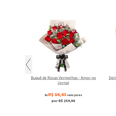
sas Vermelhas
Buquê de Rosas Vermelhas - Amor no
Deli
Jornal
R$ 86,63
juros
3x
sem juros
0
por R$ 259,90