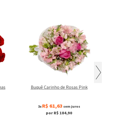
has
Buquê Carinho de Rosas Pink
Luxuosas Astr
R$ 61,63
R$
3x
sem juros
3x
por R$ 184,90