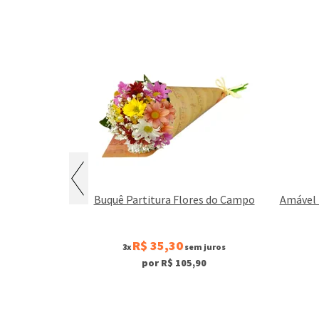
ro Rocher
Buquê Partitura Flores do Campo
Amável 
R$ 35,30
 juros
3x
sem juros
0
por R$ 105,90