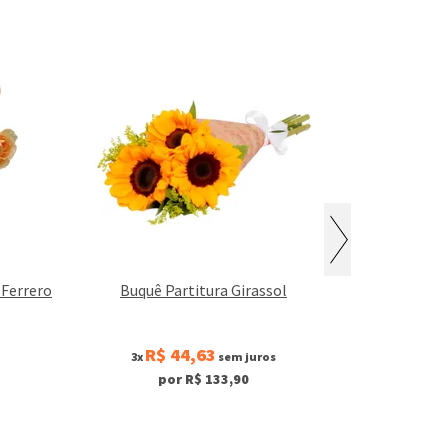
 Ferrero
Buquê Partitura Girassol
Buquê Fascí
R$ 44,63
R$
3x
sem juros
3x
por R$ 133,90