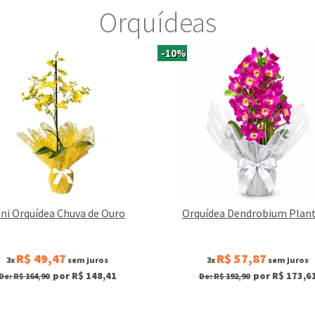
Orquídeas
-10%
ni Orquídea Chuva de Ouro
Orquídea Dendrobium Plan
R$ 49,47
R$ 57,87
3x
sem juros
3x
sem juros
por R$ 148,41
por R$ 173,6
De: R$ 164,90
De: R$ 192,90