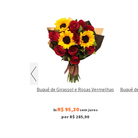
nk com Urso
Buquê de Girassol e Rosas Vermelhas
Buquê de
o
R$ 95,30
juros
3x
sem juros
0
por R$ 285,90