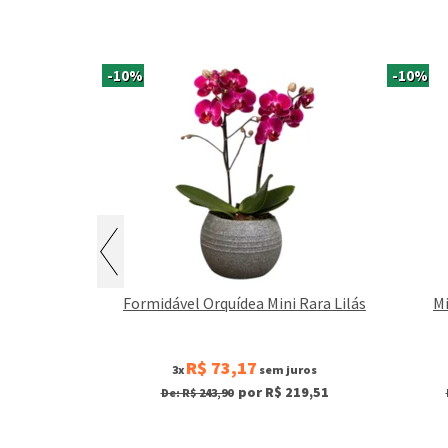
-10%
-10%
Amarela para
Formidável Orquídea Mini Rara Lilás
Mi
R$ 73,17
juros
3x
sem juros
 189,90
por R$ 219,51
De: R$ 243,90