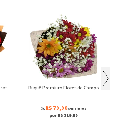
osas
Buquê Premium Flores do Campo
Buquê 0
R$ 73,30
R$
3x
sem juros
3x
por R$ 219,90