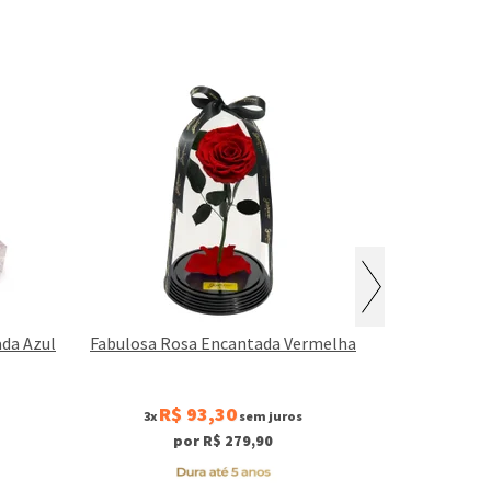
da Azul
Fabulosa Rosa Encantada Vermelha
A Bela 
R$ 93,30
R$
3x
sem juros
3x
por R$ 279,90