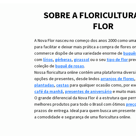
SOBRE A FLORICULTUR
FLOR
A Nova Flor nasceu no começo dos anos 2000 como uma f
para facilitar e deixar mais prática a compra de flores o
commerce dispõe de uma variedade enorme de
buquês
com
lírios
,
gérberas
,
girassol
ou o seu
tipo de flor
pred
coleção de
buquê de rosas
.
Nossa floricultura online contém uma plataforma divers
opções de presentes, desde lindos
arranjos de flores
plantadas
,
cestas
para qualquer ocasião como, por e
café da manh
,
presentes de aniversário
e muito mais
O grande diferencial da Nova Flor é a estrutura que per
melhores produtos para todo o Brasil com ótimos
preço
prazos de entrega. Ideal para quem busca um presente
a comodidade e segurança de uma floricultura online.