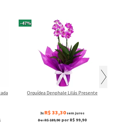
-47%
tada
Orquídea Denphale Lilás Presente
Orquídea P
R$ 33,30
R$
3x
sem juros
3x
1
por R$ 99,90
De: R$ 189,90