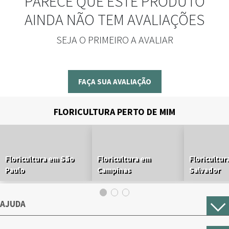
PARECE QUE ESTE PRODUTO
AINDA NÃO TEM AVALIAÇÕES
SEJA O PRIMEIRO A AVALIAR
FAÇA SUA AVALIAÇÃO
FLORICULTURA PERTO DE MIM
Floricultura em São
Floricultura em
Floricultur
Paulo
Campinas
Salvador
AJUDA