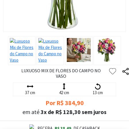
LUXUOSO MIX DE FLORES DO CAMPO NO
VASO
37 cm
42 cm
13 cm
Por R$ 384,90
em até
3x de R$ 128,30 sem juros
RECEBA
R$ 38,49
DE CASHBACK