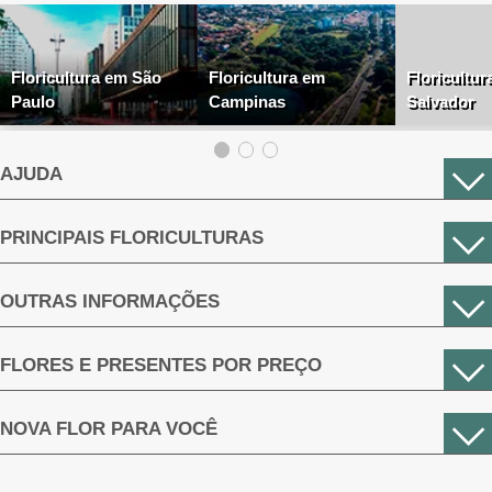
Floricultura em São
Floricultura em
Floricultur
Paulo
Campinas
Salvador
AJUDA
PRINCIPAIS FLORICULTURAS
OUTRAS INFORMAÇÕES
FLORES E PRESENTES POR PREÇO
NOVA FLOR PARA VOCÊ