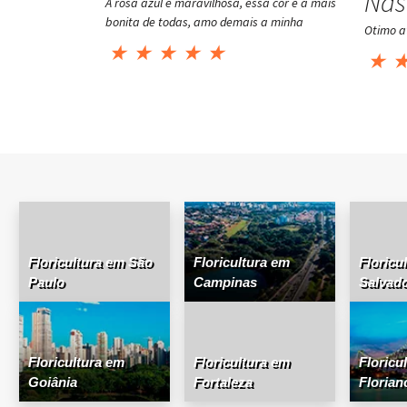
Nas
A rosa azul é maravilhosa, essa cor é a mais
bonita de todas, amo demais a minha
Otimo a
★
★
★
★
★
★
Floricultura em São
Floricultura em
Floricu
Paulo
Campinas
Salvad
Floricultura em
Floricultura em
Floricu
Goiânia
Fortaleza
Florian