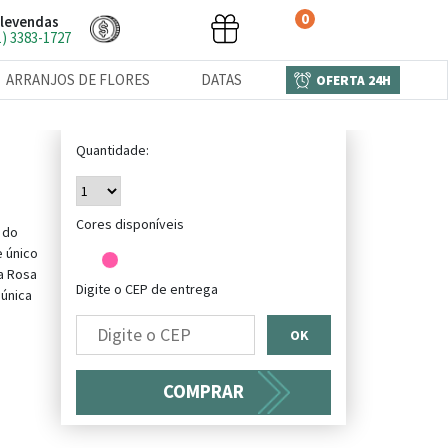
0
levendas
1) 3383-1727
ARRANJOS DE FLORES
DATAS
OFERTA 24H
Quantidade:
Cores disponíveis
 do
 único
a Rosa
Digite o CEP de entrega
 única
OK
COMPRAR