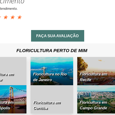
cimento
tendimento.
★
★
★
★
FAÇA SUA AVALIAÇÃO
FLORICULTURA PERTO DE MIM
ltura em
Floricultura no Rio
Floricultura em
or
de Janeiro
Recife
ltura em
Floricultura em
Floricultura em
ópolis
Curitiba
Campo Grande