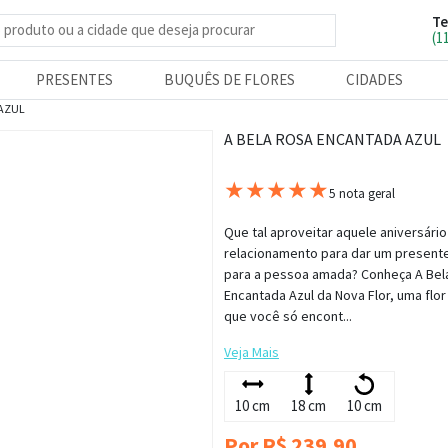
Te
e produtos
(1
PRESENTES
BUQUÊS DE FLORES
CIDADES
 AZUL
A BELA ROSA ENCANTADA AZUL
★
★
★
★
★
5 nota geral
Que tal aproveitar aquele aniversário
relacionamento para dar um presente
para a pessoa amada? Conheça A Bel
Encantada Azul da Nova Flor, uma flor
que você só encont...
Veja Mais
10 cm
18 cm
10 cm
Por R$ 239,90