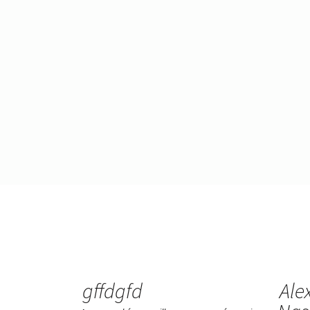
gffdgfd
Ale