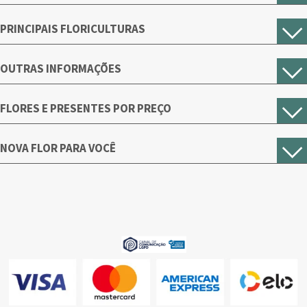
preferida. É um detalhe que faz toda a diferença, concorda?
PRINCIPAIS FLORICULTURAS
Crie Buquês Para Noiva do Seu Jeito
Qual noiva nunca sonhou em ter, além do vestido, um buquê de
OUTRAS INFORMAÇÕES
flores personalizado e exclusivo? Aqui na Nova Flor nós fazendo
esse sonho se tornar realidade. É isso mesmo! De uma maneira
simples você pode escolher as flores e cores que desejar para
FLORES E PRESENTES POR PREÇO
criar um buquê de noiva com a sua cara.
O primeiro passo para o sonho se tornar real é entrar em contato
NOVA FLOR PARA VOCÊ
com a Nova Flor no telefone (11) 3383-1702 e falar um de nossos
atendentes. Ele (a) vai te orientar direitinho sobre quais as
melhores flores e cores para que o buquê de noiva seja um item
especial no dia do seu casamento. Com todos os detalhes
acertados, é só esperar ele chegar e ter a cerimônia dos seus
sonhos!
Não importa a ocasião, aqui na Nova Flor você encontra o
presente ideal com o seu jeito e estilo, aproveite!
ROSAS
GIRASSÓIS
ORQUÍDEAS