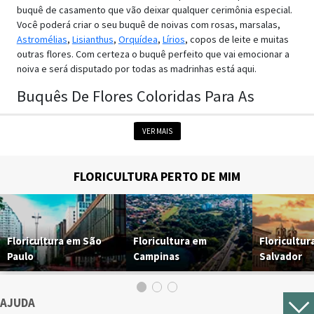
buquê de casamento que vão deixar qualquer cerimônia especial.
Você poderá criar o seu buquê de noivas com rosas, marsalas,
Astromélias
,
Lisianthus
,
Orquídea
,
Lírios
, copos de leite e muitas
outras flores. Com certeza o buquê perfeito que vai emocionar a
noiva e será disputado por todas as madrinhas está aqui.
Buquês De Flores Coloridas Para As
Noivas
VER MAIS
Além de encontrar uma grande variedade de flores para o seu
buquê, você também pode escolher a cor que mais combina com
o evento. Nós temos opções que vão desde as tradicionais
Flores
FLORICULTURA PERTO DE MIM
Brancas
, até outras flores mais modernas nas cores vermelhas,
azuis, rosa e muito mais. O que vale é ter aquele buquê lindo que
combine com o vestido da estrela da festa, não é mesmo?
Incríveis Buquês De Noiva Naturais
Floricultura em São
Floricultura em
Floricultur
Paulo
Campinas
Salvador
Um dos grandes diferenciais dos buquês de casamento da Nova
Flor é que eles são produzidos com flores naturais e frescas. Com
isso, além de ter um buquê de noiva lindo e elegante, você
AJUDA
também levará para a festa o aroma inconfundível da sua flor