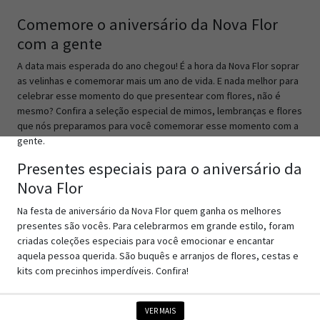
Comemore o aniversário da Nova Flor
com a gente
A data mais esperada do ano chegou! É a hora da Nova Flor soprar
as velinhas e comemorar mais um ano de vida. E nada melhor para
celebrar esse momento do que presentear com flores, não é
mesmo? Confira a seleção especial de mimos, lembranças e flores
que nós preparamos para você comemorar esse momento com a
gente.
Presentes especiais para o aniversário da
Nova Flor
Na festa de aniversário da Nova Flor quem ganha os melhores
presentes são vocês. Para celebrarmos em grande estilo, foram
criadas coleções especiais para você emocionar e encantar
aquela pessoa querida. São buquês e arranjos de flores, cestas e
kits com precinhos imperdíveis. Confira!
O aniversário da Nova Flor se comemora
VER MAIS
com flores