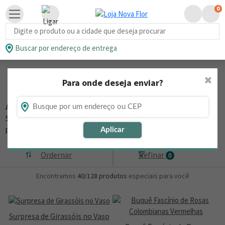
0
Busca de produtos
Buscar por endereço de entrega
Flores em Promoção no Aniversário da
✖
Para onde deseja enviar?
Nova Flor
Aproveite e garanta flores em promoção no aniversário da Nova Flor.
São opções de buquês, arranjos, vasos plantados, cestas
personalizadas com flores e muito mais.
Leia mais
Aplicar
Ordernar
Refinar
0
Encontramos
40/128
produtos
especiais para você
Surpresa de Girassóis no Vaso