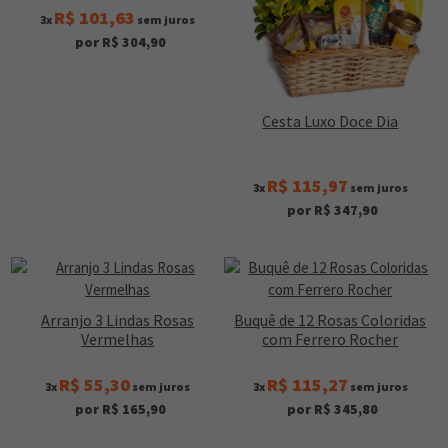
R$ 101,63
3x
sem juros
por R$ 304,90
Cesta Luxo Doce Dia
R$ 115,97
3x
sem juros
por R$ 347,90
Arranjo 3 Lindas Rosas
Buquê de 12 Rosas Coloridas
Vermelhas
com Ferrero Rocher
R$ 55,30
R$ 115,27
3x
sem juros
3x
sem juros
por R$ 165,90
por R$ 345,80