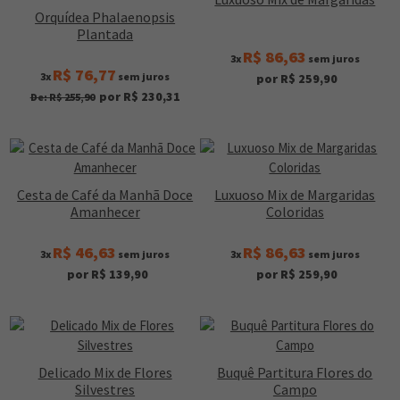
Orquídea Phalaenopsis
Plantada
R$ 86,63
3x
sem juros
R$ 76,77
3x
sem juros
por R$ 259,90
por R$ 230,31
De: R$ 255,90
Cesta de Café da Manhã Doce
Luxuoso Mix de Margaridas
Amanhecer
Coloridas
R$ 46,63
R$ 86,63
3x
sem juros
3x
sem juros
por R$ 139,90
por R$ 259,90
Delicado Mix de Flores
Buquê Partitura Flores do
Silvestres
Campo