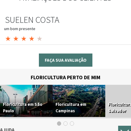
SUELEN COSTA
um bom presente
★
★
★
★
★
FAÇA SUA AVALIAÇÃO
FLORICULTURA PERTO DE MIM
Floricultura em São
Floricultura em
Floricultur
Paulo
Campinas
Salvador
AJUDA