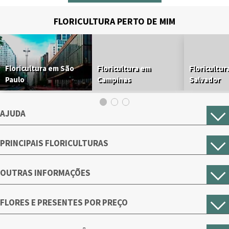
FLORICULTURA PERTO DE MIM
Floricultura em São
Floricultura em
Floricultur
Paulo
Campinas
Salvador
AJUDA
PRINCIPAIS FLORICULTURAS
OUTRAS INFORMAÇÕES
FLORES E PRESENTES POR PREÇO