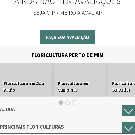
AINDA NÃO TEM AVALIAÇÕES
SEJA O PRIMEIRO A AVALIAR
FAÇA SUA AVALIAÇÃO
FLORICULTURA PERTO DE MIM
Floricultura em São
Floricultura em
Floricultur
Paulo
Campinas
Salvador
AJUDA
PRINCIPAIS FLORICULTURAS