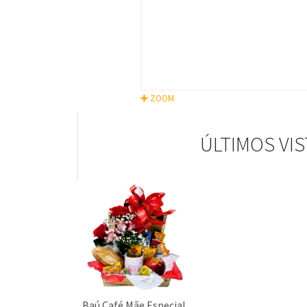
✚ ZOOM
ÚLTIMOS VI
Baú Café Mãe Especial