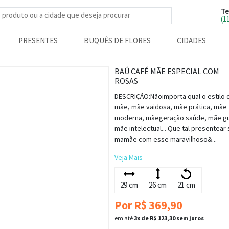
Te
e produtos
(1
PRESENTES
BUQUÊS DE FLORES
CIDADES
BAÚ CAFÉ MÃE ESPECIAL COM
ROSAS
DESCRIÇÃO:Nãoimporta qual o estilo 
mãe, mãe vaidosa, mãe prática, mãe
moderna, mãegeração saúde, mãe gu
mãe intelectual... Que tal presentear
mamãe com esse maravilhoso&...
Veja Mais
29 cm
26 cm
21 cm
Por R$ 369,90
em até
3x de R$ 123,30 sem juros