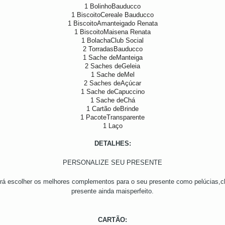
1 BolinhoBauducco
1 BiscoitoCereale Bauducco
1 BiscoitoAmanteigado Renata
1 BiscoitoMaisena Renata
1 BolachaClub Social
2 TorradasBauducco
1 Sache deManteiga
2 Saches deGeleia
1 Sache deMel
2 Saches deAçúcar
1 Sache deCapuccino
1 Sache deCh
1 Cartão deBrinde
1 PacoteTransparente
1 Laço
DETALHES:
PERSONALIZE SEU PRESENTE
rá escolher os melhores complementos para o seu presente como pelúcias,cho
presente ainda maisperfeito.
CARTÃO: