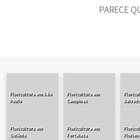
PARECE Q
Floricultura em São
Floricultura em
Floricu
Paulo
Campinas
Salvad
Floricultura em
Floricultura em
Floricu
Goiânia
Fortaleza
Florian