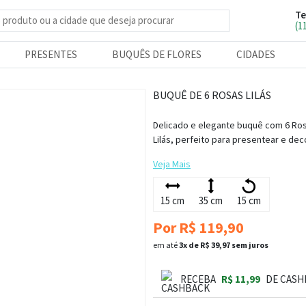
Te
e produtos
(1
PRESENTES
BUQUÊS DE FLORES
CIDADES
BUQUÊ DE 6 ROSAS LILÁS
Delicado e elegante buquê com 6 Ro
Lilás, perfeito para presentear e dec
Veja Mais
15 cm
35 cm
15 cm
Por R$ 119,90
em até
3x de R$ 39,97 sem juros
RECEBA
R$ 11,99
DE CASH