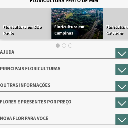
FLORICULTURA PERTO DE MIM
Floricultura em São
Floricultura em
Floricultur
Paulo
Campinas
Salvador
AJUDA
PRINCIPAIS FLORICULTURAS
OUTRAS INFORMAÇÕES
FLORES E PRESENTES POR PREÇO
NOVA FLOR PARA VOCÊ