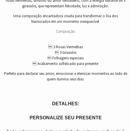
rosas vermelhas, símbolo do amor verdadeiro, com a energia vibrante de 3
girassóis, que representam felicidade, luz e admiração.
Uma composição encantadora criada para transformar o Dia dos
Namorados em um momento inesquecível
Composição:
 3 Rosas Vermelhas
 3 Girassóis
 Folhagens especiais
 Acabamento sofisticado para presente
Perfeito para declarar seu amor, emocionar e eternizar momentos ao lado de
quem ilumina seus dias
DETALHES:
PERSONALIZE SEU PRESENTE