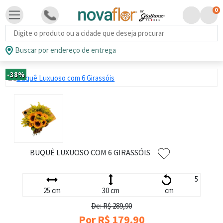
0
Busca de produtos
Buscar por endereço de entrega
-38%
BUQUÊ LUXUOSO COM 6 GIRASSÓIS
5
25 cm
30 cm
cm
De: R$ 289,90
Por R$ 179,90