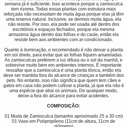
semana já é suficiente. Isso acontece porque a zamioculca
tem rizoma. Todas essas plantas com estrutura mais
reforçada não necessitam de muita água porque elas já têm
uma reserva natural. Inclusive, se dermos muita água, ela
não resiste. Por isso, ela pode ser usada até dentro dos
escritórios e espaços fechados, porque ela mesma
armazena água dentro das folhas e do caule, então ela
resiste bem aos ambientes com ar-condicionado.
Quanto à iluminação, o recomendado é não deixar a planta
em sol direto, para evitar que as folhas fiquem amareladas.
As zamioculcas preferem a luz difusa ou o sol da manhã, e
sobrevive muito bem em ambientes internos. É importante
ressaltar que a zamioculca é uma planta tóxica, então ela
deve ser mantida fora do alcance de crianças e também dos
pets. No entanto, isso não significa que quem tem cães e
gatos em casa não podem cultivar a planta, já que ela não é
uma espécie que atrai os animais. De qualquer modo,
deixe-a fora do alcance para evitar acidentes.
COMPOSIÇÃO:
01 Muda de Zamioculca (tamanho aproximado 25 a 30 cm)
01 Vaso em Polipropileno (11cm de altura, 11cm de
diâmetro)