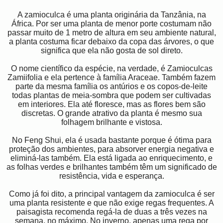
A zamioculca é uma planta originária da Tanzânia, na
África. Por ser uma planta de menor porte costumam não
passar muito de 1 metro de altura em seu ambiente natural,
a planta costuma ficar debaixo da copa das árvores, o que
significa que ela não gosta de sol direto.
O nome científico da espécie, na verdade, é Zamioculcas
Zamiifolia e ela pertence à família Araceae. Também fazem
parte da mesma família os antúrios e os copos-de-leite
todas plantas de meia-sombra que podem ser cultivadas
em interiores. Ela até floresce, mas as flores bem são
discretas. O grande atrativo da planta é mesmo sua
folhagem brilhante e vistosa.
No Feng Shui, ela é usada bastante porque é ótima para
proteção dos ambientes, para absorver energia negativa e
eliminá-las também. Ela está ligada ao enriquecimento, e
as folhas verdes e brilhantes também têm um significado de
resistência, vida e esperança.
Como já foi dito, a principal vantagem da zamioculca é ser
uma planta resistente e que não exige regas frequentes. A
paisagista recomenda regá-la de duas a três vezes na
semana, no máximo. No inverno, apenas uma rega por