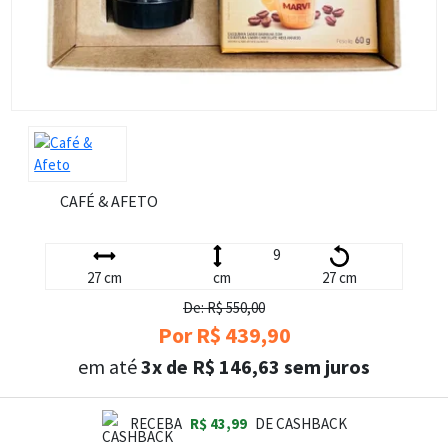
CAFÉ & AFETO
9
27 cm
cm
27 cm
De: R$ 550,00
Por R$ 439,90
em até
3x de R$ 146,63 sem juros
RECEBA
R$ 43,99
DE CASHBACK