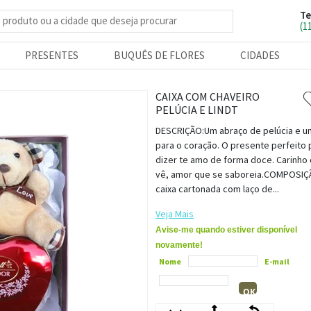
Te
e produtos
(1
PRESENTES
BUQUÊS DE FLORES
CIDADES
CAIXA COM CHAVEIRO
PELÚCIA E LINDT
DESCRIÇÃO:Um abraço de pelúcia e 
para o coração. O presente perfeito 
dizer te amo de forma doce. Carinho
vê, amor que se saboreia.COMPOSIÇ
caixa cartonada com laço de...
Veja Mais
Avise-me quando estiver disponível
novamente!
Nome
E-mail
OK