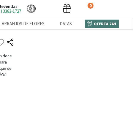
0
levendas
1) 3383-1727
ARRANJOS DE FLORES
DATAS
OFERTA 24H
um doce
para
 que se
ÃO:1