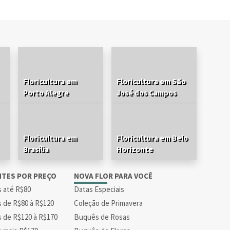
Floricultura em
Floricultura em São
Porto Alegre
José dos Campos
Floricultura em
Floricultura em Belo
Brasília
Horizonte
NTES POR PREÇO
NOVA FLOR PARA VOCÊ
s até R$80
Datas Especiais
s de R$80 à R$120
Coleção de Primavera
s de R$120 à R$170
Buquês de Rosas