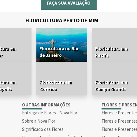
FAÇA SUA AVALIAÇÃO
FLORICULTURA PERTO DE MIM
ltura em
Floricultura no Rio
Floricultura em
or
de Janeiro
Recife
ltura em
Floricultura em
Floricultura em
ópolis
Curitiba
Campo Grande
S
OUTRAS INFORMAÇÕES
FLORES E PRESE
Entrega de Flores - Nova Flor
Flores e Presente
Sobre a Nova Flor
Flores e Presente
Significado das Flores
Flores e Presente