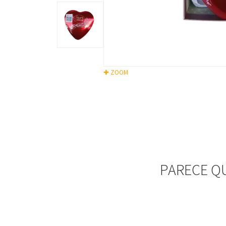
✚ ZOOM
PARECE Q