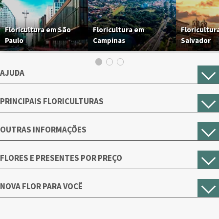
Floricultura em São
Floricultura em
Floricultur
Paulo
Campinas
Salvador
AJUDA
PRINCIPAIS FLORICULTURAS
OUTRAS INFORMAÇÕES
FLORES E PRESENTES POR PREÇO
NOVA FLOR PARA VOCÊ