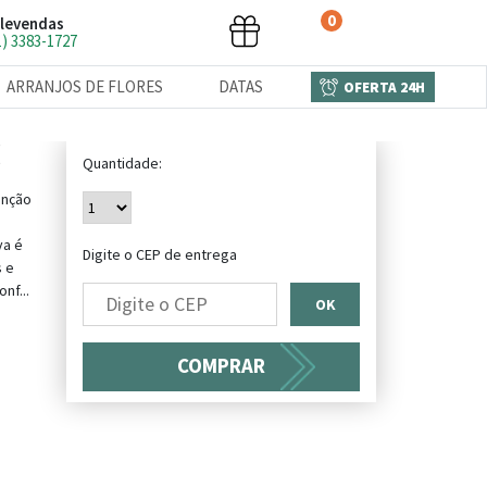
0
levendas
1) 3383-1727
ARRANJOS DE FLORES
DATAS
OFERTA 24H
Quantidade:
enção
va é
Digite o CEP de entrega
s e
nf...
OK
COMPRAR