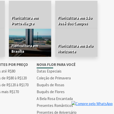
Floricultura em
Floricultura em São
Porto Alegre
José dos Campos
Floricultura em
Floricultura em Belo
Brasília
Horizonte
NTES POR PREÇO
NOVA FLOR PARA VOCÊ
s até R$80
Datas Especiais
s de R$80 à R$120
Coleção de Primavera
s de R$120 à R$170
Buquês de Rosas
s mais R$170
Buquês de Flores
A Bela Rosa Encantada
Presentes Românticos
Presentes de Aniversário