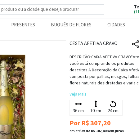
Te
e produtos
(1
PRESENTES
BUQUÊS DE FLORES
CIDADES
CESTA AFETIVA CRAVO
DESCRIÇÃO:CAIXA AFETIVA CRAVO*At
você está comprando os produtos
descritos.A Decoração da Caixa Afeti
composta por palhas, musgos, folha
flores naturais desidratadas e varia co
Veja Mais
36 cm
10 cm
24 cm
Por R$ 307,20
em até
3x de R$ 102,40 sem juros