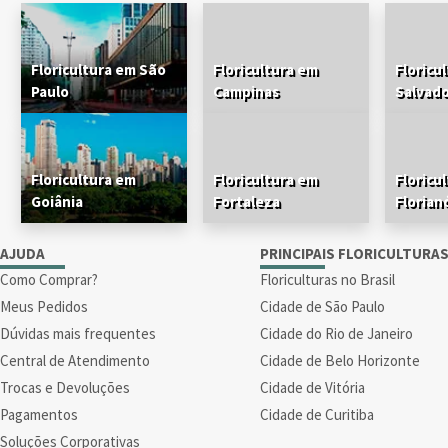
Floricultura em São
Floricultura em
Floricu
Paulo
Campinas
Salvad
Floricultura em
Floricultura em
Floricu
Goiânia
Fortaleza
Florian
AJUDA
PRINCIPAIS FLORICULTURA
Como Comprar?
Floriculturas no Brasil
Meus Pedidos
Cidade de São Paulo
Dúvidas mais frequentes
Cidade do Rio de Janeiro
Central de Atendimento
Cidade de Belo Horizonte
Trocas e Devoluções
Cidade de Vitória
Pagamentos
Cidade de Curitiba
Soluções Corporativas