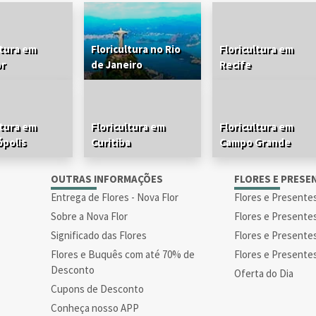
ltura em
Floricultura no Rio
Floricultura em
or
de Janeiro
Recife
ltura em
Floricultura em
Floricultura em
ópolis
Curitiba
Campo Grande
S
OUTRAS INFORMAÇÕES
FLORES E PRESE
Entrega de Flores - Nova Flor
Flores e Presente
Sobre a Nova Flor
Flores e Presente
Significado das Flores
Flores e Presente
Flores e Buquês com até 70% de
Flores e Presente
Desconto
Oferta do Dia
Cupons de Desconto
Conheça nosso APP