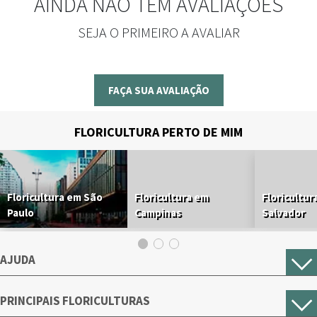
AINDA NÃO TEM AVALIAÇÕES
SEJA O PRIMEIRO A AVALIAR
FAÇA SUA AVALIAÇÃO
FLORICULTURA PERTO DE MIM
Floricultura em São
Floricultura em
Floricultur
Paulo
Campinas
Salvador
AJUDA
PRINCIPAIS FLORICULTURAS