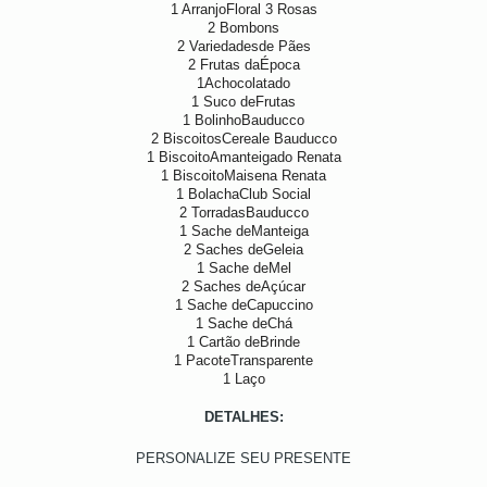
1 ArranjoFloral 3 Rosas
2 Bombons
2 Variedadesde Pães
2 Frutas daÉpoca
1Achocolatado
1 Suco deFrutas
1 BolinhoBauducco
2 BiscoitosCereale Bauducco
1 BiscoitoAmanteigado Renata
1 BiscoitoMaisena Renata
1 BolachaClub Social
2 TorradasBauducco
1 Sache deManteiga
2 Saches deGeleia
1 Sache deMel
2 Saches deAçúcar
1 Sache deCapuccino
1 Sache deCh
1 Cartão deBrinde
1 PacoteTransparente
1 Laço
DETALHES:
PERSONALIZE SEU PRESENTE