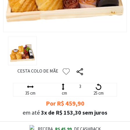
CESTA COLO DE MÃE
3
35 cm
cm
25 cm
Por R$ 459,90
em até
3x de R$ 153,30 sem juros
RECEBA
R$ 45,99
DE CASHBACK