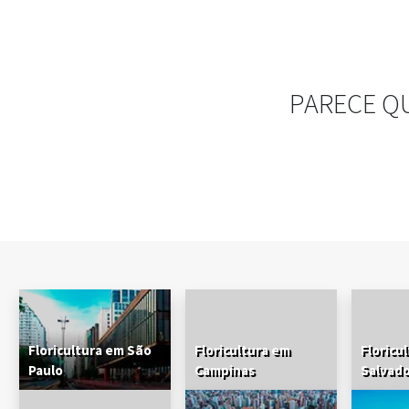
PARECE Q
Floricultura em São
Floricultura em
Floricu
Paulo
Campinas
Salvad