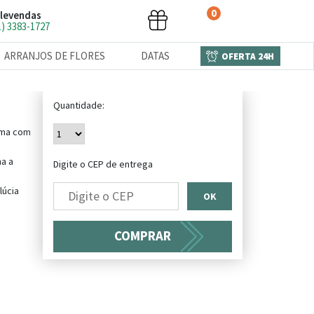
0
levendas
1) 3383-1727
ARRANJOS DE FLORES
DATAS
OFERTA 24H
Quantidade:
ama com
a a
Digite o CEP de entrega
úcia
OK
COMPRAR