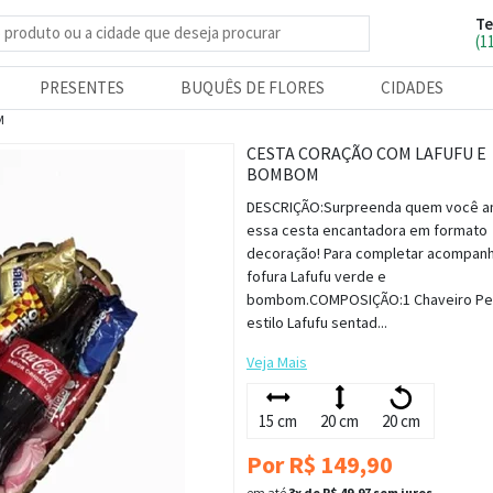
Te
e produtos
(1
PRESENTES
BUQUÊS DE FLORES
CIDADES
M
CESTA CORAÇÃO COM LAFUFU E
BOMBOM
DESCRIÇÃO:Surpreenda quem você 
essa cesta encantadora em formato
decoração! Para completar acompanh
fofura Lafufu verde e
bombom.COMPOSIÇÃO:1 Chaveiro Pel
estilo Lafufu sentad...
Veja Mais
15 cm
20 cm
20 cm
Por R$ 149,90
em até
3x de R$ 49,97 sem juros