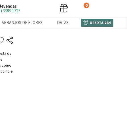
0
levendas
1) 3383-1727
ARRANJOS DE FLORES
DATAS
OFERTA 24H
esta de
 e
os como
uccino e