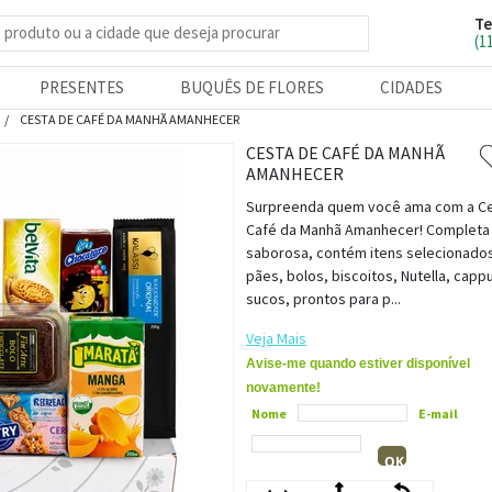
Te
e produtos
(1
PRESENTES
BUQUÊS DE FLORES
CIDADES
CESTA DE CAFÉ DA MANHÃ AMANHECER
CESTA DE CAFÉ DA MANHÃ
AMANHECER
Surpreenda quem você ama com a C
Café da Manhã Amanhecer! Completa
saborosa, contém itens selecionad
pães, bolos, biscoitos, Nutella, capp
sucos, prontos para p...
Veja Mais
Avise-me quando estiver disponível
novamente!
Nome
E-mail
OK