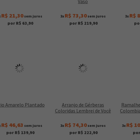
Vaso
R$ 21,30
R$ 73,30
R$ 
x
sem juros
3x
sem juros
3x
por R$ 63,90
por R$ 219,90
po
rio Amarelo Plantado
Arranjo de Gérberas
Ramalhe
Coloridas Lembrei de Você
Colombia
R$ 46,63
R$ 74,30
R$ 1
x
sem juros
3x
sem juros
3x
por R$ 139,90
por R$ 222,90
por