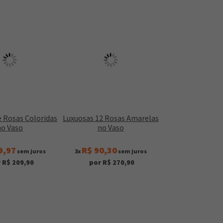
e Rosas Coloridas
Luxuosas 12 Rosas Amarelas
no Vaso
no Vaso
9,97
R$ 90,30
sem juros
3x
sem juros
 R$ 209,90
por R$ 270,90