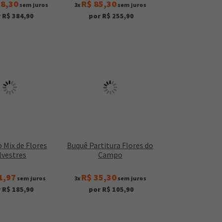
28,30
R$ 85,30
sem juros
3x
sem juros
 R$ 384,90
por R$ 255,90
 Mix de Flores
Buquê Partitura Flores do
lvestres
Campo
1,97
R$ 35,30
sem juros
3x
sem juros
 R$ 185,90
por R$ 105,90