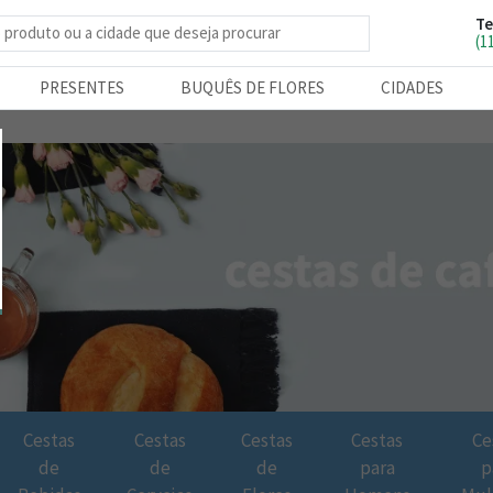
Te
e produtos
(1
PRESENTES
BUQUÊS DE FLORES
CIDADES
Cestas
Cestas
Cestas
Cestas
Ce
de
de
de
para
p