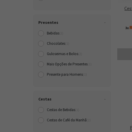
Ces
Presentes
R
3x
Bebidas
(2)
Chocolates
(1)
Guloseimas e Bolos
(2)
Mais Opções de Presentes
(1)
Presente para Homens
(1)
Cestas
Cestas de Bebidas
(1)
Cestas de Café da Manh
(2)