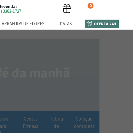
0
levendas
1) 3383-1727
ARRANJOS DE FLORES
DATAS
OFERTA 24H
stas
Cestas
Tábua
Coleção
ara
Fitness
de
completa