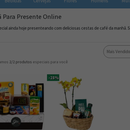
Bebidas
Cervejas
Flores
Homens
Mul
 Para Presente Online
cial ainda hoje presenteando com deliciosas cestas de café da manhã. S
Mais Vendid
ramos
2/2
produtos
especiais para você
-28%