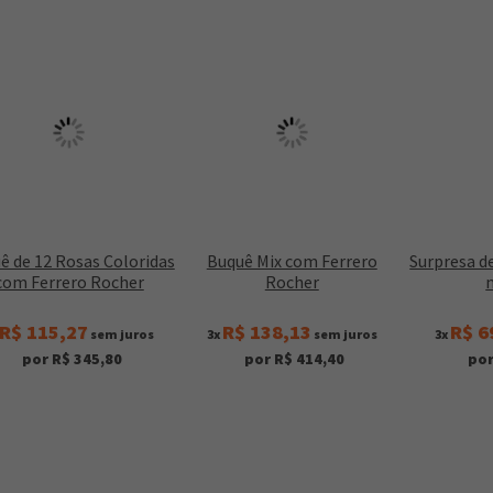
ê de 12 Rosas Coloridas
Buquê Mix com Ferrero
Surpresa d
com Ferrero Rocher
Rocher
R$ 115,27
R$ 138,13
R$ 6
sem juros
3x
sem juros
3x
por R$ 345,80
por R$ 414,40
por