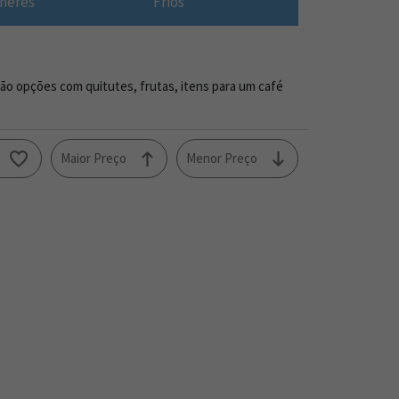
heres
Frios
ão opções com quitutes, frutas, itens para um café
o
Maior Preço
Menor Preço