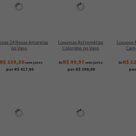
osas 24 Rosas Amarelas
Luxuosas Astromélias
Luxuoso M
no Vaso
Coloridas no Vaso
Camp
R$ 139,30
R$ 99,97
R$ 1
sem juros
3x
sem juros
3x
por R$ 417,90
por R$ 299,90
por