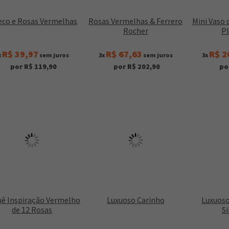
eco e Rosas Vermelhas
Rosas Vermelhas & Ferrero
Mini Vaso 
Rocher
P
R$ 39,97
R$ 67,63
R$ 2
x
sem juros
3x
sem juros
3x
por R$ 119,90
por R$ 202,90
po
ê Inspiração Vermelho
Luxuoso Carinho
Luxuoso
de 12 Rosas
Si