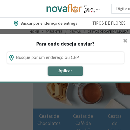
Busca d
TIPOS DE FLORES
Buscar por endereço de entrega
HOME
PRESENTES
CESTAS
CESTAS DE CAFÉ DA MANHÃ
✖
Para onde deseja enviar?
Aplicar
Cestas de
Cestas de
Cestas
Chocolates
Café da
de