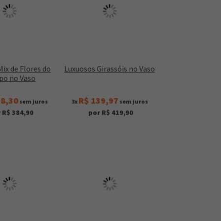
ix de Flores do
Luxuosos Girassóis no Vaso
o no Vaso
28,30
R$ 139,97
sem juros
3x
sem juros
 R$ 384,90
por R$ 419,90