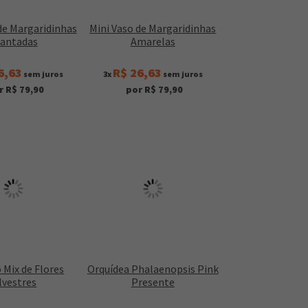
de Margaridinhas
Mini Vaso de Margaridinhas
lantadas
Amarelas
6,63
R$ 26,63
sem juros
3x
sem juros
r R$ 79,90
por R$ 79,90
 Mix de Flores
Orquídea Phalaenopsis Pink
lvestres
Presente