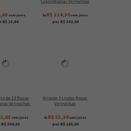
Colombianas Vermelhas
8,63
R$ 114,30
sem juros
3x
sem juros
r R$ 25,90
por R$ 342,90
te de 12 Rosas
Arranjo 3 Lindas Rosas
nas Vermelhas
Vermelhas
01,63
R$ 55,30
sem juros
3x
sem juros
 R$ 304,90
por R$ 165,90