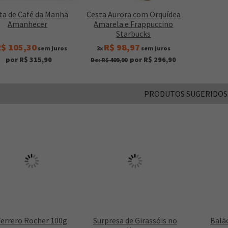
ta de Café da Manh
Cesta Aurora com Orquídea
Amanhecer
Amarela e Frappuccino
Starbucks
$ 105,30
R$ 98,97
sem juros
3x
sem juros
por R$ 315,90
por R$ 296,90
De: R$ 409,90
PRODUTOS SUGERIDOS
Ferrero Rocher 100g
Surpresa de Girassóis no
Balão