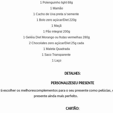
1 Polenguinho light 68g
1 Mamão
1 Cacho de Uva preta s/ semente
1 Bolo zero açúcar/Diet 220g
1 Maç
1 Pão integral 200g
1 Geléia Diet Morango ou frutas vermelhas 280g
2 Chocolates zero açúcar/Diet 25g cada
1 Maleta Quadrada
1 Saco Transparente
1 Laço
DETALHES:
PERSONALIZESEU PRESENTE
rá escolher os melhorescomplementos para o seu presente como pelúcias, ch
presente ainda mais perfeito.
CARTÃO: