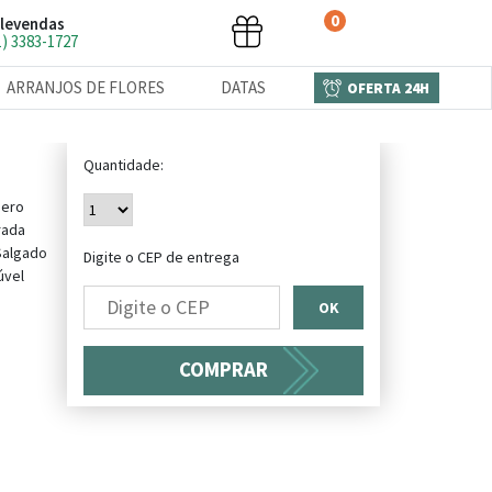
0
levendas
1) 3383-1727
ARRANJOS DE FLORES
DATAS
OFERTA 24H
Quantidade:
Zero
rada
Salgado
Digite o CEP de entrega
úvel
OK
COMPRAR