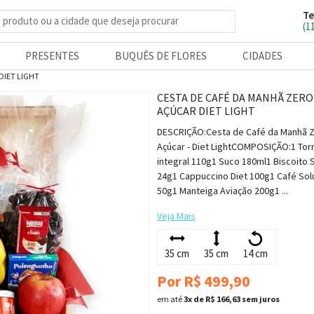
Te
e produtos
(1
PRESENTES
BUQUÊS DE FLORES
CIDADES
DIET LIGHT
CESTA DE CAFÉ DA MANHÃ ZERO
AÇÚCAR DIET LIGHT
DESCRIÇÃO:Cesta de Café da Manhã 
Açúcar - Diet LightCOMPOSIÇÃO:1 Tor
integral 110g1 Suco 180ml1 Biscoito 
24g1 Cappuccino Diet 100g1 Café Sol
50g1 Manteiga Aviação 200g1 ...
Veja Mais
35 cm
35 cm
14 cm
Por R$ 499,90
em até
3x de R$ 166,63 sem juros