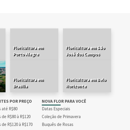
Floricultura em
Floricultura em São
Porto Alegre
José dos Campos
Floricultura em
Floricultura em Belo
Brasília
Horizonte
NTES POR PREÇO
NOVA FLOR PARA VOCÊ
s até R$80
Datas Especiais
s de R$80 à R$120
Coleção de Primavera
s de R$120 à R$170
Buquês de Rosas