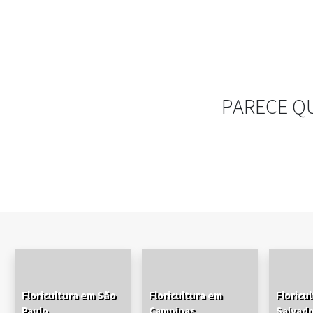
PARECE Q
Floricultura em São
Floricultura em
Floricu
Paulo
Campinas
Salvad