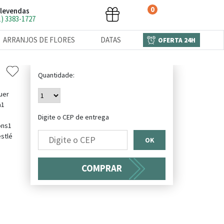
0
levendas
1) 3383-1727
ARRANJOS DE FLORES
DATAS
OFERTA 24H
Quantidade:
uer
a1
s
Digite o CEP de entrega
ons1
stlé
OK
COMPRAR