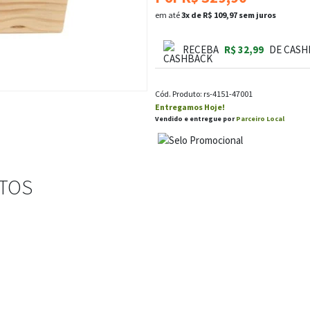
em até
3x de R$ 109,97 sem juros
RECEBA
R$ 32,99
DE CASH
Cód. Produto: rs-4151-47001
Entregamos Hoje!
Vendido e entregue por
Parceiro Local
STOS