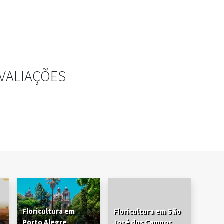
VALIAÇÕES
Floricultura em
Floricultura em São
Porto Alegre
José dos Campos