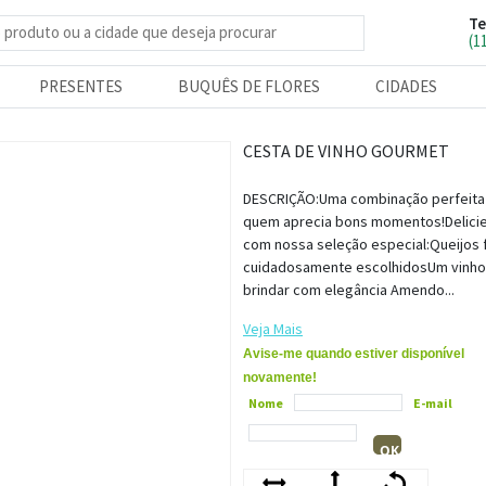
Te
e produtos
(1
PRESENTES
BUQUÊS DE FLORES
CIDADES
CESTA DE VINHO GOURMET
DESCRIÇÃO:Uma combinação perfeita
quem aprecia bons momentos!Delici
com nossa seleção especial:Queijos 
cuidadosamente escolhidosUm vinho
brindar com elegância Amendo...
Veja Mais
Avise-me quando estiver disponível
novamente!
Nome
E-mail
OK