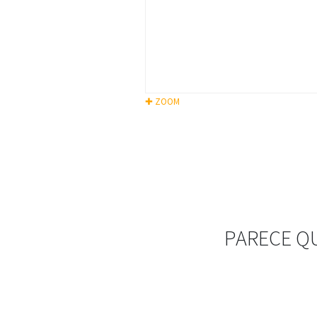
✚ ZOOM
PARECE Q