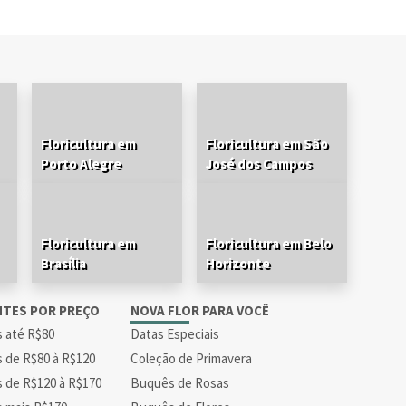
Floricultura em
Floricultura em São
Porto Alegre
José dos Campos
Floricultura em
Floricultura em Belo
Brasília
Horizonte
NTES POR PREÇO
NOVA FLOR PARA VOCÊ
s até R$80
Datas Especiais
s de R$80 à R$120
Coleção de Primavera
s de R$120 à R$170
Buquês de Rosas