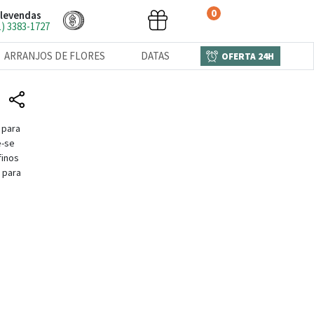
0
levendas
1) 3383-1727
ARRANJOS DE FLORES
DATAS
OFERTA 24H
 para
e-se
finos
 para