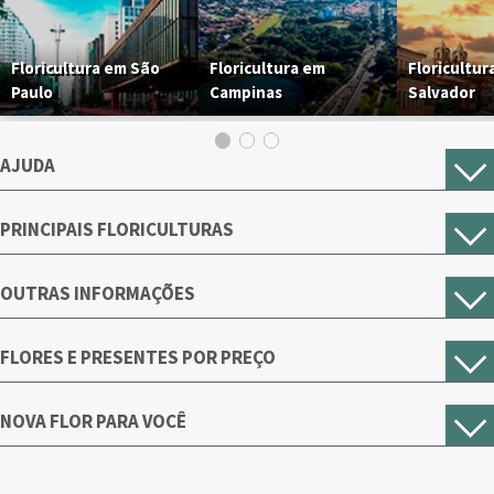
Floricultura em São
Floricultura em
Floricultur
Paulo
Campinas
Salvador
AJUDA
PRINCIPAIS FLORICULTURAS
OUTRAS INFORMAÇÕES
FLORES E PRESENTES POR PREÇO
NOVA FLOR PARA VOCÊ