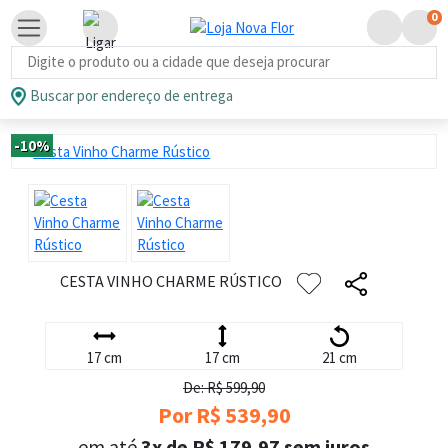
0
Busca de produtos
Buscar por endereço de entrega
-10%
CESTA VINHO CHARME RÚSTICO
17 cm
17 cm
21 cm
De: R$ 599,90
Por R$ 539,90
em até
3x de R$ 179,97 sem juros