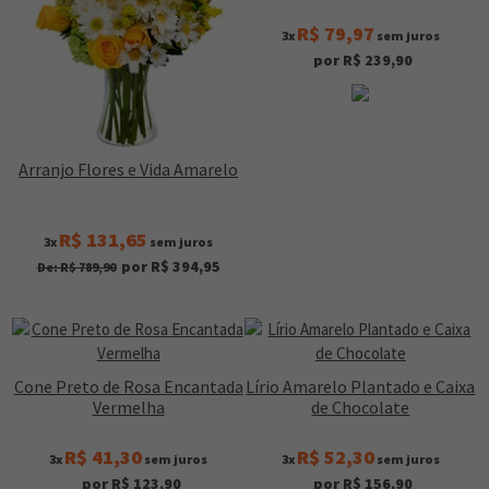
R$ 79,97
3x
sem juros
por R$ 239,90
Arranjo Flores e Vida Amarelo
R$ 131,65
3x
sem juros
por R$ 394,95
De: R$ 789,90
Cone Preto de Rosa Encantada
Lírio Amarelo Plantado e Caixa
Vermelha
de Chocolate
R$ 41,30
R$ 52,30
3x
sem juros
3x
sem juros
por R$ 123,90
por R$ 156,90