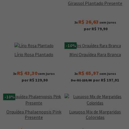
Girassol Plantado Presente
R$ 26,63
3x
sem juros
por R$ 79,90
-10%
Lírio Rosa Plantado
Mini Orquídea Rara Branca
R$ 43,30
R$ 65,97
3x
sem juros
3x
sem juros
por R$ 129,90
por R$ 197,91
De: R$ 219,90
-10%
Orquídea Phalaenopsis Pink
Luxuoso Mix de Margaridas
Presente
Coloridas