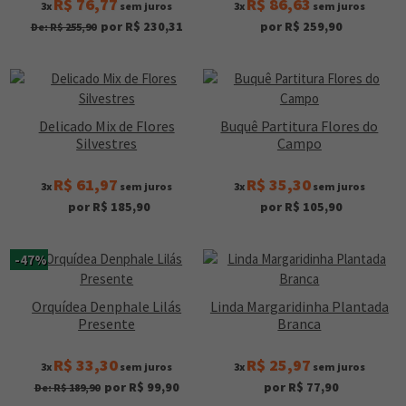
R$ 76,77
R$ 86,63
3x
sem juros
3x
sem juros
por R$ 230,31
por R$ 259,90
De: R$ 255,90
Delicado Mix de Flores
Buquê Partitura Flores do
Silvestres
Campo
R$ 61,97
R$ 35,30
3x
sem juros
3x
sem juros
por R$ 185,90
por R$ 105,90
-47%
Orquídea Denphale Lilás
Linda Margaridinha Plantada
Presente
Branca
R$ 33,30
R$ 25,97
3x
sem juros
3x
sem juros
por R$ 99,90
por R$ 77,90
De: R$ 189,90