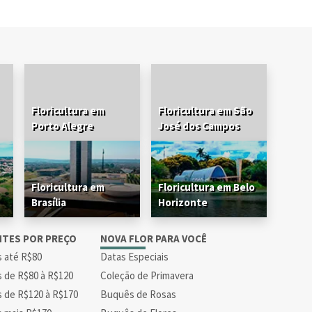
Floricultura em
Floricultura em São
Porto Alegre
José dos Campos
Floricultura em
Floricultura em Belo
Brasília
Horizonte
NTES POR PREÇO
NOVA FLOR PARA VOCÊ
s até R$80
Datas Especiais
s de R$80 à R$120
Coleção de Primavera
s de R$120 à R$170
Buquês de Rosas