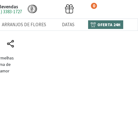
0
levendas
1) 3383-1727
ARRANJOS DE FLORES
DATAS
OFERTA 24H
ermelhas
rma de
u amor