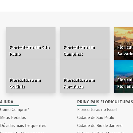
Floricultura em São
Floricultura em
Floricu
Paulo
Campinas
Salvad
Floricultura em
Floricultura em
Floricu
Goiânia
Fortaleza
Florian
AJUDA
PRINCIPAIS FLORICULTURA
Como Comprar?
Floriculturas no Brasil
Meus Pedidos
Cidade de São Paulo
Dúvidas mais frequentes
Cidade do Rio de Janeiro