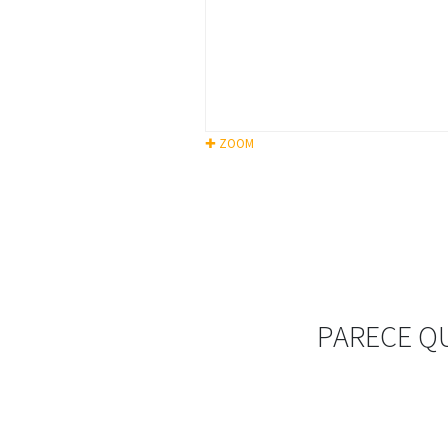
✚ ZOOM
PARECE Q