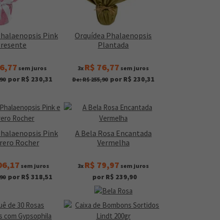
Phalaenopsis Pink
Orquídea Phalaenopsis
resente
Plantada
6,77
R$ 76,77
sem juros
3x
sem juros
por R$ 230,31
por R$ 230,31
90
De: R$ 255,90
Phalaenopsis Pink
A Bela Rosa Encantada
rrero Rocher
Vermelha
06,17
R$ 79,97
sem juros
3x
sem juros
por R$ 318,51
por R$ 239,90
90