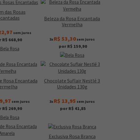
im das Rosas
cantadas
Beleza da Rosa Encantada
Vermelha
22,97
sem juros
R$ 53,30
3x
sem juros
r R$ 668,90
por R$ 159,90
de Rosa Encantada
Chocolate Suflair Nestlé 3
ermelha
Unidades 130g
9,97
R$ 13,95
sem juros
3x
sem juros
r R$ 269,90
por R$ 41,85
Exclusiva Rosa Branca