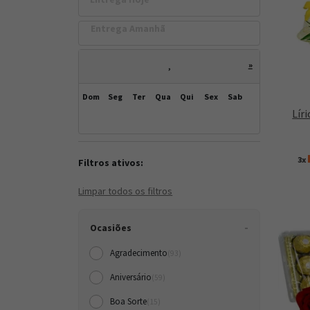
Entrega Amanh
»
,
Dom
Seg
Ter
Qua
Qui
Sex
Sab
Lír
3x
Filtros ativos:
Limpar todos os filtros
Ocasiões
Agradecimento
(93)
Aniversário
(59)
Boa Sorte
(15)