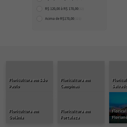
R$ 120,00 à R$ 170,00
(22)
Acima de R$170,00
(121)
Floricultura em São
Floricultura em
Floricu
Paulo
Campinas
Salvad
Floricultura em
Floricultura em
Floricu
Goiânia
Fortaleza
Florian