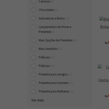
Canecas
(4)
Chocolates
(42)
Guloseimas e Bolos
(11)
Brisa
Lançamentos de Flores e
Presentes
(3)
Mais Opções de Presentes
(60)
3x
Mais Vendidos
(23)
Pelúcias
(15)
Pelúcias
(14)
Presente para amigos
(37)
Cesta 
Presente para Homens
(15)
Presente para Mulheres
(35)
3x
Ver mais