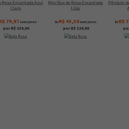
a Rosa Encantada Azul
Mini Box de Rosa Encantada
Pêndulo d
Claro
Lilás
R$ 79,97
R$ 43,30
R$ 7
sem juros
3x
sem juros
3x
por R$ 239,90
por R$ 129,90
po