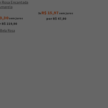
e Rosa Encantada
Amarela
R$ 15,97
3x
sem juros
3,30
sem juros
por R$ 47,90
r R$ 219,90