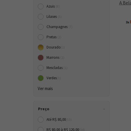
A Bel
Azuis
(8)
Lilases
(5)
3x
Champagnes
(7)
Pretas
(2)
Dourado
(1)
Marrons
(2)
Mescladas
(1)
Verdes
(1)
Ver mais
Preço
Até R$ 80,00
(53)
R$ 80,00 à R$ 120,00
(34)