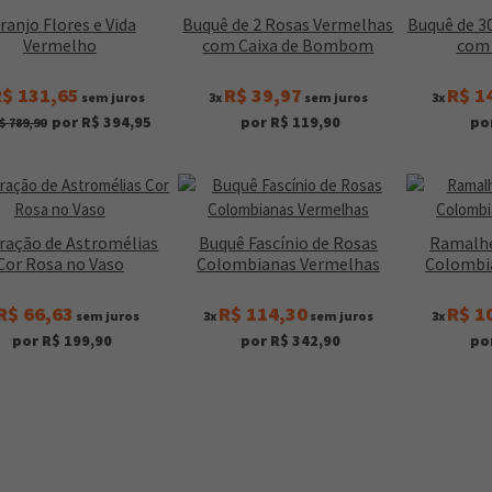
ranjo Flores e Vida
Buquê de 2 Rosas Vermelhas
Buquê de 3
Vermelho
com Caixa de Bombom
com 
$ 131,65
R$ 39,97
R$ 1
sem juros
3x
sem juros
3x
por R$ 394,95
por R$ 119,90
po
$ 789,90
ração de Astromélias
Buquê Fascínio de Rosas
Ramalhe
Cor Rosa no Vaso
Colombianas Vermelhas
Colombi
R$ 66,63
R$ 114,30
R$ 1
sem juros
3x
sem juros
3x
por R$ 199,90
por R$ 342,90
po