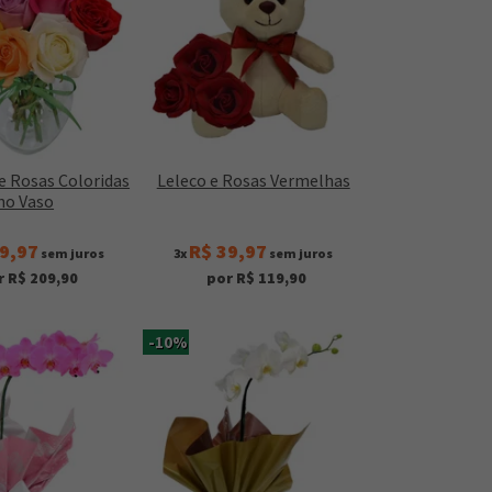
e Rosas Coloridas
Leleco e Rosas Vermelhas
no Vaso
9,97
R$ 39,97
sem juros
3x
sem juros
r R$ 209,90
por R$ 119,90
-10%