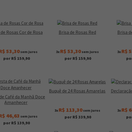
 de Rosas Cor de Rosa
Brisa de Rosas Red
Brisa d
R$ 53,30
R$ 53,30
R$ 5
sem juros
3x
sem juros
3x
por R$ 159,90
por R$ 159,90
po
Buquê de 24 Rosas Amarelas
Declaraçã
de Café da Manhã Doce
Amanhecer
R$ 113,30
R$ 6
3x
sem juros
3x
R$ 46,63
sem juros
por R$ 339,90
po
por R$ 139,90