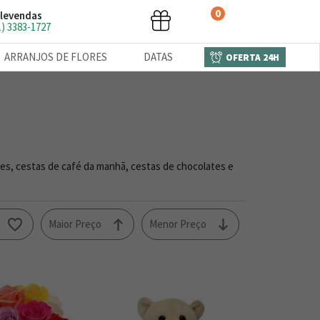
0
levendas
1) 3383-1727
ARRANJOS DE FLORES
DATAS
OFERTA 24H
es, cestas de café da manhã, cestas de chocolates e
o
Maior Preço
Menor Preço