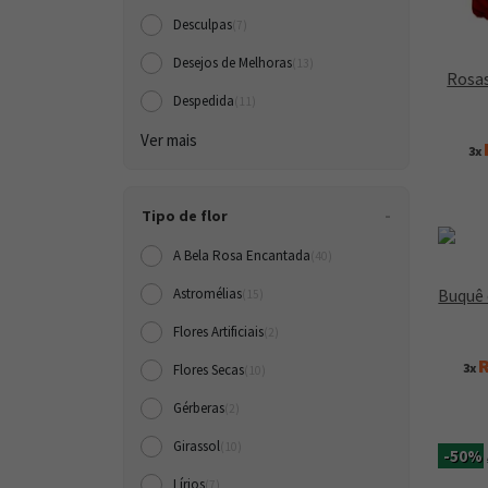
Desculpas
(7)
Desejos de Melhoras
(13)
Rosas
Despedida
(11)
Ver mais
3x
Tipo de flor
A Bela Rosa Encantada
(40)
Buquê 
Astromélias
(15)
Flores Artificiais
(2)
R
3x
Flores Secas
(10)
Gérberas
(2)
Girassol
(10)
-50%
Lírios
(7)