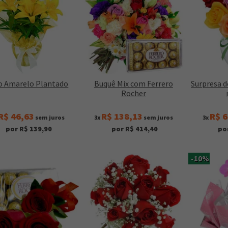
io Amarelo Plantado
Buquê Mix com Ferrero
Surpresa d
Rocher
R$ 46,63
R$ 138,13
R$ 6
sem juros
3x
sem juros
3x
por R$ 139,90
por R$ 414,40
po
-10%