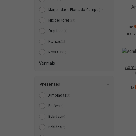
Ar
Margaridas e Flores do Campo
(18)
Mix de Flores
(23)
R
3x
Orquídea
(4)
De: R
Plantas
(13)
Rosas
(121)
Ver mais
Admi
Presentes
3x
Almofadas
(3)
Balões
(3)
Bebidas
(9)
Bebidas
(7)