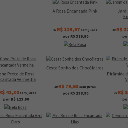
A Rosa Encantada Pink
Jard
En
R$ 129,97
R$ 2
3x
sem juros
3x
por R$ 389,90
po
Cesta Sonho dos Chocólatras
one Preto de Rosa
Pirâmide 
cantada Vermelha
V
R$ 79,63
3x
sem juros
R$ 41,30
R$ 8
sem juros
3x
por R$ 238,90
por R$ 123,90
po