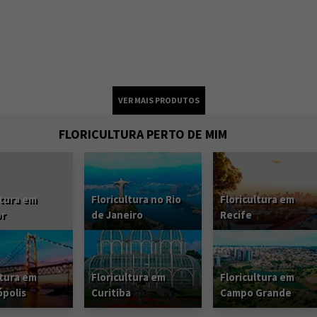
FLORICULTURA PERTO DE MIM
ltura em
Floricultura no Rio
Floricultura em
or
de Janeiro
Recife
ltura em
Floricultura em
Floricultura em
ópolis
Curitiba
Campo Grande