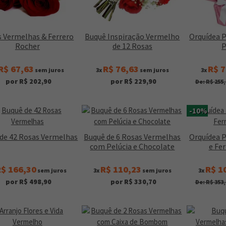
 Vermelhas & Ferrero
Buquê Inspiração Vermelho
Orquídea 
Rocher
de 12 Rosas
P
R$ 67,63
R$ 76,63
R$ 7
sem juros
3x
sem juros
3x
por R$ 202,90
por R$ 229,90
De: R$ 255,
-10%
de 42 Rosas Vermelhas
Buquê de 6 Rosas Vermelhas
Orquídea 
com Pelúcia e Chocolate
e Fe
$ 166,30
R$ 110,23
R$ 1
sem juros
3x
sem juros
3x
por R$ 498,90
por R$ 330,70
De: R$ 353,