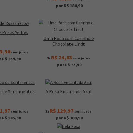
por R$ 184,90
e Rosas Yellow
Uma Rosa com Carinho e
Chocolate Lindt
3,30
sem juros
R$ 24,63
3x
sem juros
r R$ 159,90
por R$ 73,90
o de Sentimentos
A Rosa Encantada Azul
1,97
R$ 129,97
sem juros
3x
sem juros
r R$ 185,90
por R$ 389,90