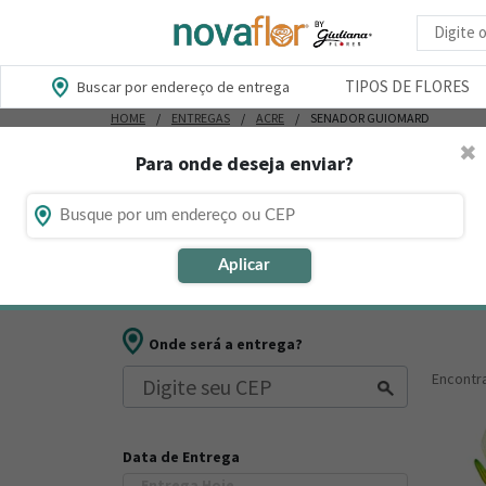
Busca d
TIPOS DE FLORES
Buscar por endereço de entrega
HOME
ENTREGAS
ACRE
SENADOR GUIOMARD
✖
Para onde deseja enviar?
Flores, Cestas e Presentes em S
Está procurando loja de presente online em Senador 
Aplicar
muitos outros presentes para datas comemorativas ou
Onde será a entrega?
Encont
Data de Entrega
Entrega Hoje