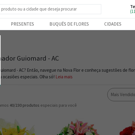
Te
e produtos
(1
PRESENTES
BUQUÊS DE FLORES
CIDADES
enador Guiomard - AC
Guiomard - AC? Então, navegue na Nova Flor e conheça sugestões de flor
 ocasiões especiais. Olha só!
Leia mais
Mais Vendid
ramos
40/230
produtos
especiais para você