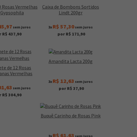
0 Rosas Vermelhas
Caixa de Bombons Sortidos
Gypsophila
Lindt 200gr
45,97
R$ 57,30
sem juros
3x
sem juros
r R$ 437,90
por R$ 171,90
Amandita Lacta 200g
te de 12 Rosas
anas Vermelhas
R$ 12,63
3x
sem juros
01,63
sem juros
por R$ 37,90
r R$ 304,90
Buquê Carinho de Rosas Pink
R$ 61,63
3x
sem juros