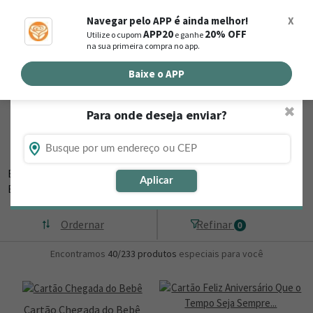
0
Navegar pelo APP é ainda melhor!
X
APP20
20% OFF
Utilize o cupom
e ganhe
Busca de produtos
na sua primeira compra no app.
Buscar por endereço de entrega
Baixe o APP
✖
Para onde deseja enviar?
Flores, Cestas e Presentes em Rio Preto da
Eva - AM
Está procurando loja de presente online em Rio Preto da Eva - AM?
Aplicar
Então,
▼
Ordernar
Refinar
0
Encontramos
40/233
produtos
especiais para você
Cartão Chegada do Bebê