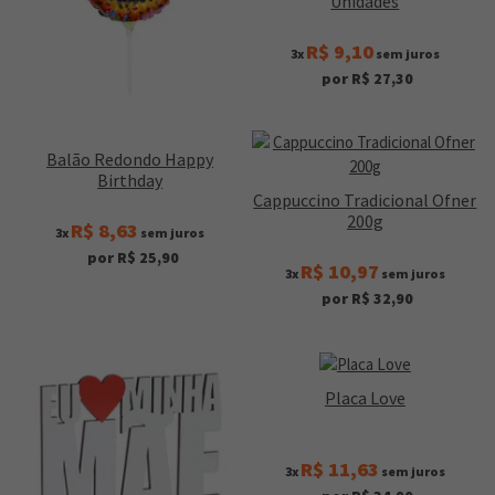
Unidades
R$ 9,10
3x
sem juros
por R$ 27,30
Balão Redondo Happy
Birthday
Cappuccino Tradicional Ofner
200g
R$ 8,63
3x
sem juros
por R$ 25,90
R$ 10,97
3x
sem juros
por R$ 32,90
Placa Love
R$ 11,63
3x
sem juros