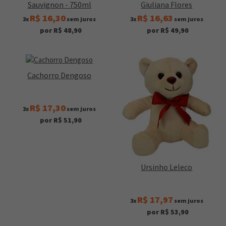
Sauvignon - 750ml
Giuliana Flores
R$ 16,30
R$ 16,63
3x
sem juros
3x
sem juros
por R$ 48,90
por R$ 49,90
Cachorro Dengoso
R$ 17,30
3x
sem juros
por R$ 51,90
Ursinho Leleco
R$ 17,97
3x
sem juros
por R$ 53,90