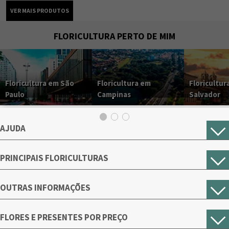
FLORICULTURA PERTO DE MIM
Floricultura em São
Floricultura em
Floricultur
Paulo
Campinas
Salvador
AJUDA
PRINCIPAIS FLORICULTURAS
OUTRAS INFORMAÇÕES
FLORES E PRESENTES POR PREÇO