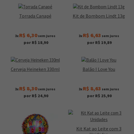
Torrada Canapé
Kit de Bombom Lindt 13g
R$ 6,30
R$ 6,63
3x
sem juros
3x
sem juros
por R$ 18,90
por R$ 19,89
Cerveja Heineken 330ml
Balão I Love You
R$ 8,30
R$ 8,63
3x
sem juros
3x
sem juros
por R$ 24,90
por R$ 25,90
Kit Kat ao Leite com 3