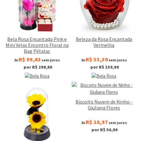
Bela Rosa Encantada Pink e
Beleza da Rosa Encantada
Mini Velas Encontro Floral na
Vermelha
Bag Pétalas
R$ 99,63
R$ 53,30
3x
sem juros
3x
sem juros
por R$ 298,90
por R$ 159,90
Biscoito Nuvem de Ninho -
Giuliana Flores
R$ 18,97
3x
sem juros
por R$ 56,90