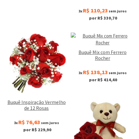
R$ 110,23
3x
sem juros
por R$ 330,70
Buquê Mix com Ferrero
Rocher
R$ 138,13
3x
sem juros
por R$ 414,40
Buquê Inspiração Vermelho
de 12 Rosas
R$ 76,63
3x
sem juros
por R$ 229,90