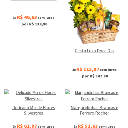
R$ 46,63
3x
sem juros
por R$ 139,90
Cesta Luxo Doce Dia
R$ 115,97
3x
sem juros
por R$ 347,90
Delicado Mix de Flores
Margaridinhas Brancas e
Silvestres
Ferrero Rocher
R$ 61,97
R$ 51,63
3x
sem juros
3x
sem juros