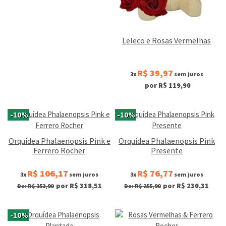
Leleco e Rosas Vermelhas
R$ 39,97
3x
sem juros
por R$ 119,90
-10%
-10%
Orquídea Phalaenopsis Pink e
Orquídea Phalaenopsis Pink
Ferrero Rocher
Presente
R$ 106,17
R$ 76,77
3x
sem juros
3x
sem juros
por R$ 318,51
por R$ 230,31
De: R$ 353,90
De: R$ 255,90
-10%