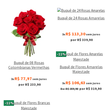
Buquê de 24 Rosas Amarelas
R$ 113,30
3x
sem juros
por R$ 339,90
-11%
Buquê de 08 Rosas
Buquê de Flores Amarelas
Colombianas Vermelhas
Majestade
R$ 77,97
3x
sem juros
R$ 106,63
3x
sem juros
por R$ 233,90
por R$ 319,90
De: R$ 359,90
-11%