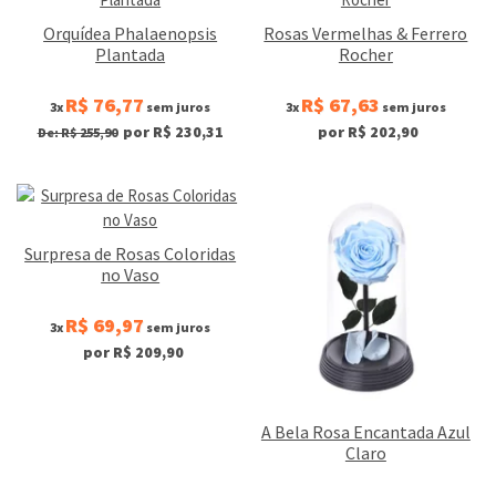
Orquídea Phalaenopsis
Rosas Vermelhas & Ferrero
Plantada
Rocher
R$ 76,77
R$ 67,63
3x
sem juros
3x
sem juros
por R$ 230,31
por R$ 202,90
De: R$ 255,90
Surpresa de Rosas Coloridas
no Vaso
R$ 69,97
3x
sem juros
por R$ 209,90
A Bela Rosa Encantada Azul
Claro