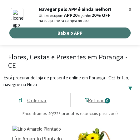
0
Navegar pelo APP é ainda melhor!
X
APP20
20% OFF
Utilize o cupom
e ganhe
Busca de produtos
na sua primeira compra no app.
Buscar por endereço de entrega
Baixe o APP
Flores, Cestas e Presentes em Poranga -
CE
Está procurando loja de presente online em Poranga - CE? Então,
navegue na Nova
▼
Ordernar
Refinar
0
Encontramos
40/228
produtos
especiais para você
Lírio Amarelo Plantado