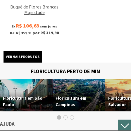
Buquê de Flores Brancas
Majestade
R$ 106,63
3x
sem juros
por R$ 319,90
De: R$ 359,90
FLORICULTURA PERTO DE MIM
Floricultura em São
Floricultura em
Floricultur
Paulo
Campinas
Salvador
AJUDA