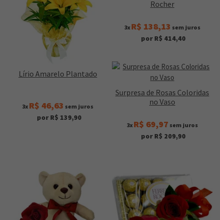
Rocher
R$ 138,13
3x
sem juros
por R$ 414,40
Lírio Amarelo Plantado
Surpresa de Rosas Coloridas
no Vaso
R$ 46,63
3x
sem juros
por R$ 139,90
R$ 69,97
3x
sem juros
por R$ 209,90