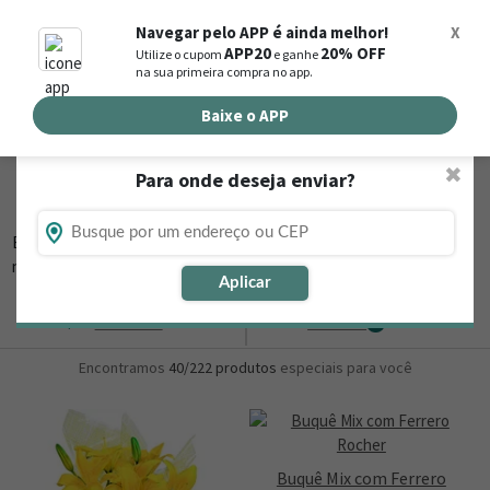
0
Navegar pelo APP é ainda melhor!
X
APP20
20% OFF
Utilize o cupom
e ganhe
Busca de produtos
na sua primeira compra no app.
Buscar por endereço de entrega
Baixe o APP
✖
Para onde deseja enviar?
Flores, Cestas e Presentes em Ceres - GO
Está procurando loja de presente online em Ceres - GO? Então,
navegue na Nova
▼
Aplicar
Ordernar
Refinar
0
Encontramos
40/222
produtos
especiais para você
Buquê Mix com Ferrero