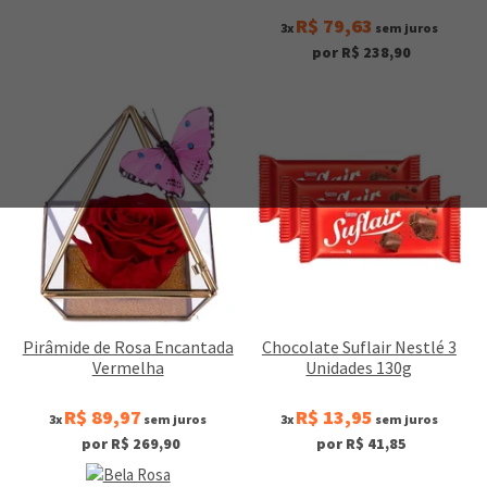
R$ 79,63
3x
sem juros
por R$ 238,90
Pirâmide de Rosa Encantada
Chocolate Suflair Nestlé 3
Vermelha
Unidades 130g
R$ 89,97
R$ 13,95
3x
sem juros
3x
sem juros
por R$ 269,90
por R$ 41,85