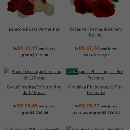
Leleco e Rosas Vermelhas
Rosas Vermelhas & Ferrero
Rocher
R$ 39,97
R$ 67,63
3x
sem juros
3x
sem juros
por R$ 119,90
por R$ 202,90
-10%
Buquê Inspiração Vermelho
Orquídea Phalaenopsis Pink
de 12 Rosas
Presente
R$ 76,63
R$ 76,77
3x
sem juros
3x
sem juros
por R$ 229,90
por R$ 230,31
De: R$ 255,90