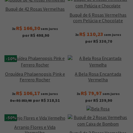
Buquê de 42 Rosas Vermelhas
Buquê de 6 Rosas Vermelhas
com Pelúcia e Chocolate
R$ 166,30
3x
sem juros
R$ 110,23
3x
sem juros
por R$ 498,90
por R$ 330,70
-10%
Orquídea Phalaenopsis Pink e
A Bela Rosa Encantada
Ferrero Rocher
Vermelha
R$ 106,17
R$ 79,97
3x
sem juros
3x
sem juros
por R$ 318,51
por R$ 239,90
De: R$ 353,90
-50%
Arranjo Flores e Vida
Vermelho