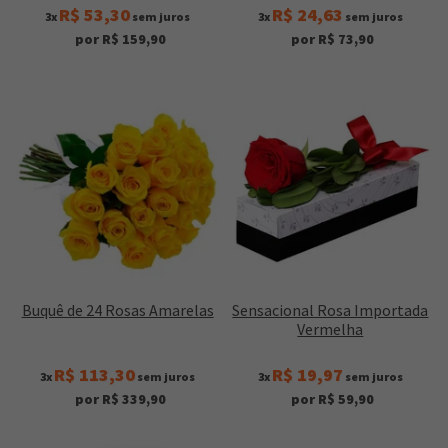
R$ 53,30
R$ 24,63
3x
sem juros
3x
sem juros
por R$ 159,90
por R$ 73,90
Buquê de 24 Rosas Amarelas
Sensacional Rosa Importada
Vermelha
R$ 113,30
R$ 19,97
3x
sem juros
3x
sem juros
por R$ 339,90
por R$ 59,90