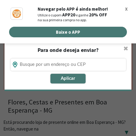
0
Navegar pelo APP é ainda melhor!
X
APP20
20% OFF
Utilize o cupom
e ganhe
Busca de produtos
na sua primeira compra no app.
Buscar por endereço de entrega
Baixe o APP
✖
Para onde deseja enviar?
Aplicar
Flores, Cestas e Presentes em Boa
Esperança - MG
Está procurando loja de presente online em Boa Esperança - MG?
Então, navegue na
▼