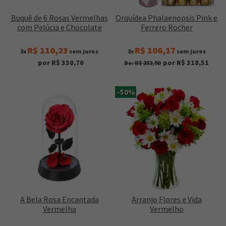
Buquê de 6 Rosas Vermelhas
Orquídea Phalaenopsis Pink e
com Pelúcia e Chocolate
Ferrero Rocher
R$ 110,23
R$ 106,17
3x
sem juros
3x
sem juros
por R$ 330,70
por R$ 318,51
De: R$ 353,90
-50%
A Bela Rosa Encantada
Arranjo Flores e Vida
Vermelha
Vermelho