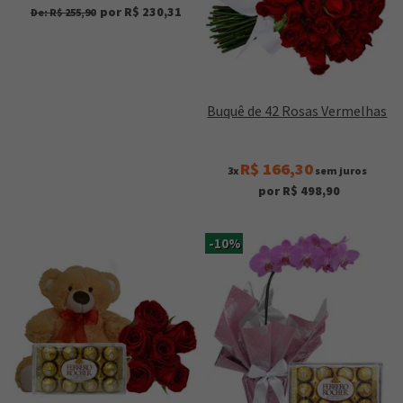
por R$ 230,31
De: R$ 255,90
Buquê de 42 Rosas Vermelhas
R$ 166,30
3x
sem juros
por R$ 498,90
-10%