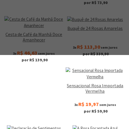
por R$ 73,90
Buquê de 24 Rosas Amarelas
Cesta de Café da Manhã Doce
Amanhecer
R$ 113,30
3x
sem juros
R$ 46,63
3x
sem juros
por R$ 339,90
por R$ 139,90
Sensacional Rosa Importada
Vermelha
R$ 19,97
3x
sem juros
por R$ 59,90