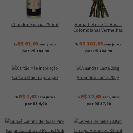
Chandon Special 750ml
Ramalhete de 12 Rosas
Colombianas Vermelhas
R$ 61,63
R$ 101,63
3x
sem juros
3x
sem juros
por R$ 184,90
por R$ 304,90
Cartão Mãe Inspiração
Amandita Lacta 200g
R$ 1,63
R$ 12,63
3x
sem juros
3x
sem juros
por R$ 4,90
por R$ 37,90
Buquê Carinho de Rosas Pink
Cerveja Heineken 330ml