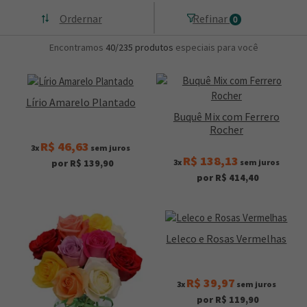
Ordernar
Refinar
0
Encontramos
40/235
produtos
especiais para você
Lírio Amarelo Plantado
Buquê Mix com Ferrero
Rocher
R$ 46,63
3x
sem juros
R$ 138,13
3x
sem juros
por R$ 139,90
por R$ 414,40
Leleco e Rosas Vermelhas
R$ 39,97
3x
sem juros
por R$ 119,90