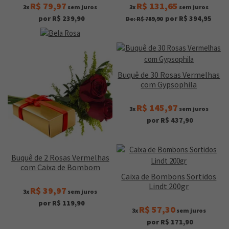
R$ 79,97
R$ 131,65
3x
sem juros
3x
sem juros
por R$ 239,90
por R$ 394,95
De: R$ 789,90
Buquê de 30 Rosas Vermelhas
com Gypsophila
R$ 145,97
3x
sem juros
por R$ 437,90
Buquê de 2 Rosas Vermelhas
com Caixa de Bombom
Caixa de Bombons Sortidos
Lindt 200gr
R$ 39,97
3x
sem juros
por R$ 119,90
R$ 57,30
3x
sem juros
por R$ 171,90