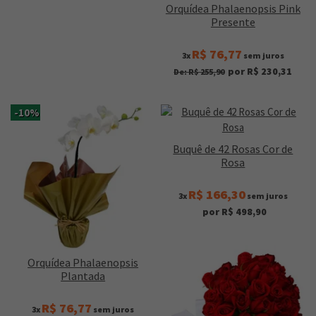
Orquídea Phalaenopsis Pink
Presente
R$ 76,77
3x
sem juros
por R$ 230,31
De: R$ 255,90
-10%
Buquê de 42 Rosas Cor de
Rosa
R$ 166,30
3x
sem juros
por R$ 498,90
Orquídea Phalaenopsis
Plantada
R$ 76,77
3x
sem juros