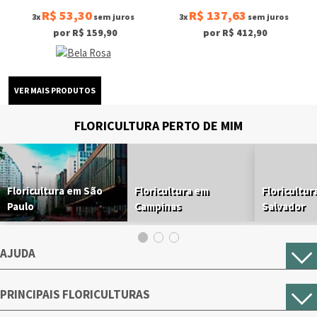
R$ 53,30
R$ 137,63
3x
sem juros
3x
sem juros
por R$ 159,90
por R$ 412,90
FLORICULTURA PERTO DE MIM
Floricultura em São
Floricultura em
Floricultur
Paulo
Campinas
Salvador
AJUDA
PRINCIPAIS FLORICULTURAS