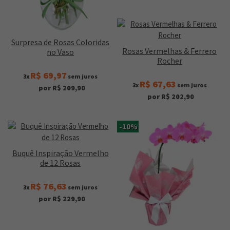
Surpresa de Rosas Coloridas
Rosas Vermelhas & Ferrero
no Vaso
Rocher
R$ 69,97
3x
sem juros
R$ 67,63
3x
sem juros
por R$ 209,90
por R$ 202,90
-10%
Buquê Inspiração Vermelho
de 12 Rosas
R$ 76,63
3x
sem juros
por R$ 229,90