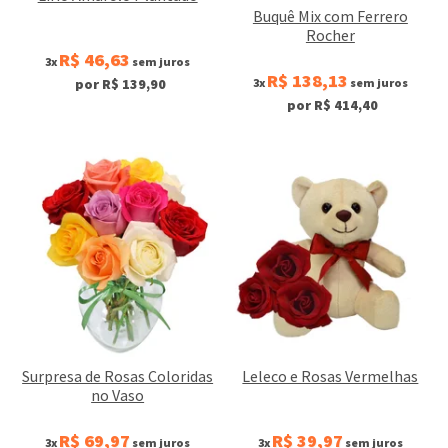
Buquê Mix com Ferrero
Rocher
R$ 46,63
3x
sem juros
R$ 138,13
3x
sem juros
por R$ 139,90
por R$ 414,40
Surpresa de Rosas Coloridas
Leleco e Rosas Vermelhas
no Vaso
R$ 69,97
R$ 39,97
3x
sem juros
3x
sem juros