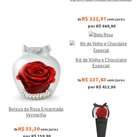
R$ 222,97
3x
sem juros
por R$ 668,90
Kit de Vinho e Chocolate
Especial
R$ 137,63
3x
sem juros
por R$ 412,90
Beleza da Rosa Encantada
Vermelha
R$ 53,30
3x
sem juros
por R$ 159,90