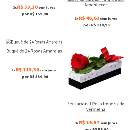
Amanhecer
R$ 53,30
3x
sem juros
por R$ 159,90
R$ 46,63
3x
sem juros
por R$ 139,90
Buquê de 24 Rosas Amarelas
R$ 113,30
3x
sem juros
por R$ 339,90
Sensacional Rosa Importada
Vermelha
R$ 19,97
3x
sem juros
por R$ 59,90