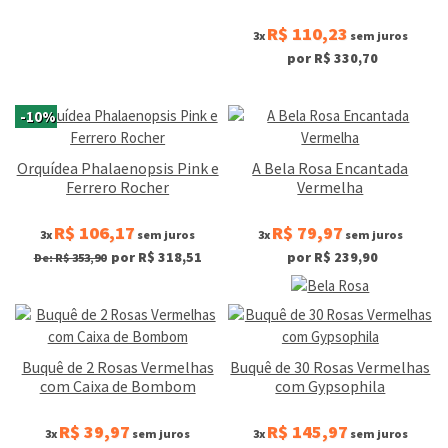
R$ 110,23
3x
sem juros
por R$ 330,70
-10%
Orquídea Phalaenopsis Pink e
A Bela Rosa Encantada
Ferrero Rocher
Vermelha
R$ 106,17
R$ 79,97
3x
sem juros
3x
sem juros
por R$ 318,51
por R$ 239,90
De: R$ 353,90
Buquê de 2 Rosas Vermelhas
Buquê de 30 Rosas Vermelhas
com Caixa de Bombom
com Gypsophila
R$ 39,97
R$ 145,97
3x
sem juros
3x
sem juros