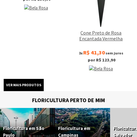
Cone Preto de Rosa
Encantada Vermelha
R$ 41,30
3x
sem juros
por R$ 123,90
FLORICULTURA PERTO DE MIM
Floricultura em São
Floricultura em
Floricultur
Paulo
Campinas
Salvador