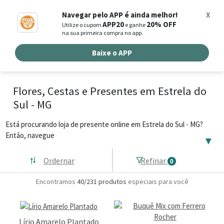
0
Navegar pelo APP é ainda melhor!
X
APP20
20% OFF
Utilize o cupom
e ganhe
Busca de produtos
na sua primeira compra no app.
Buscar por endereço de entrega
Baixe o APP
Flores, Cestas e Presentes em Estrela do
Sul - MG
Está procurando loja de presente online em Estrela do Sul - MG?
Então, navegue
▼
Ordernar
Refinar
0
Encontramos
40/231
produtos
especiais para você
Lírio Amarelo Plantado