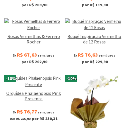
por R$ 209,90
por R$ 119,90
Rosas Vermelhas & Ferrero
Buquê Inspiração Vermelho
Rocher
de 12 Rosas
R$ 67,63
R$ 76,63
3x
sem juros
3x
sem juros
por R$ 202,90
por R$ 229,90
-10%
-10%
Orquídea Phalaenopsis Pink
Presente
R$ 76,77
3x
sem juros
por R$ 230,31
De: R$ 255,90