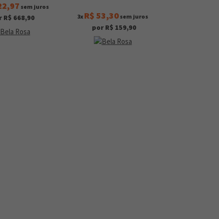
22,97
sem juros
R$ 53,30
3x
sem juros
r R$ 668,90
por R$ 159,90