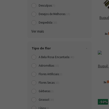
Desculpas
(7)
Desejos de Melhoras
(13)
Buquê
Despedida
(10)
Ver mais
3x
Tipo de flor
A Bela Rosa Encantada
(40)
Buquê 
Astromélias
(15)
Flores Artificiais
(2)
R
3x
Flores Secas
(10)
Gérberas
(2)
Girassol
(10)
-50%
Lírios
(6)