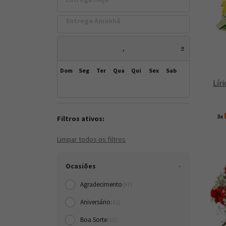
Entrega Amanh
»
,
Dom
Seg
Ter
Qua
Qui
Sex
Sab
Lír
3x
Filtros ativos:
Limpar todos os filtros
Ocasiões
Agradecimento
(97)
Aniversário
(61)
Boa Sorte
(15)