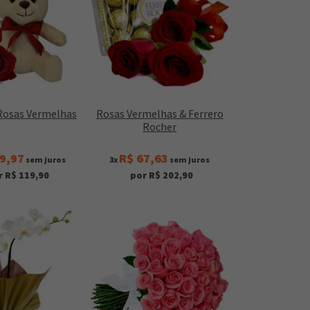
 Rosas Vermelhas
Rosas Vermelhas & Ferrero
Rocher
9,97
R$ 67,63
sem juros
3x
sem juros
r R$ 119,90
por R$ 202,90