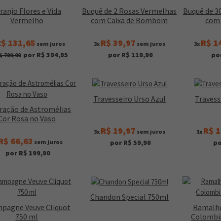
ranjo Flores e Vida
Buquê de 2 Rosas Vermelhas
Buquê de 3
Vermelho
com Caixa de Bombom
com 
$ 131,65
R$ 39,97
R$ 1
sem juros
3x
sem juros
3x
por R$ 394,95
por R$ 119,90
po
$ 789,90
Travesseiro Urso Azul
Travess
ração de Astromélias
Cor Rosa no Vaso
R$ 19,97
R$ 1
3x
sem juros
3x
R$ 66,63
sem juros
por R$ 59,90
po
por R$ 199,90
Chandon Special 750ml
pagne Veuve Cliquot
Ramalhe
750 ml
Colombi