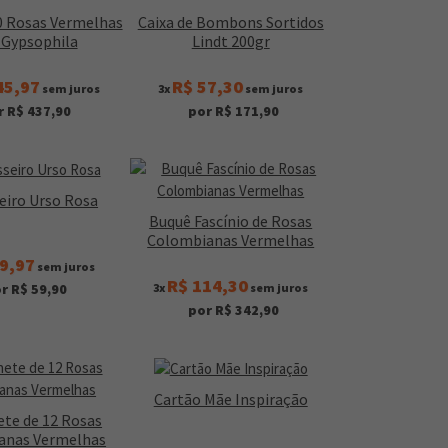
0 Rosas Vermelhas
Caixa de Bombons Sortidos
Gypsophila
Lindt 200gr
45,97
R$ 57,30
sem juros
3x
sem juros
r R$ 437,90
por R$ 171,90
eiro Urso Rosa
Buquê Fascínio de Rosas
Colombianas Vermelhas
9,97
sem juros
R$ 114,30
3x
sem juros
r R$ 59,90
por R$ 342,90
Cartão Mãe Inspiração
te de 12 Rosas
anas Vermelhas