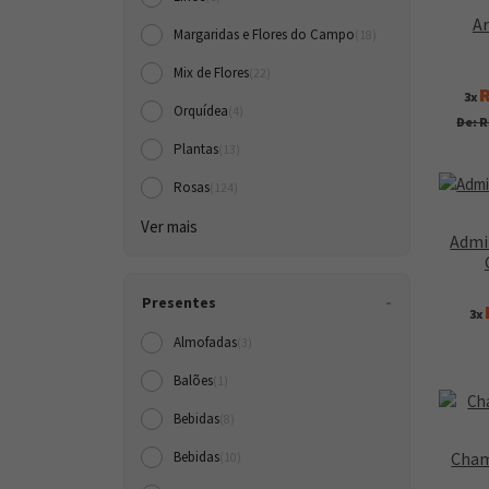
Ar
Margaridas e Flores do Campo
(18)
Mix de Flores
(22)
R
3x
Orquídea
(4)
De: R
Plantas
(13)
Rosas
(124)
Ver mais
Admi
Presentes
3x
Almofadas
(3)
Balões
(1)
Bebidas
(8)
Cham
Bebidas
(10)