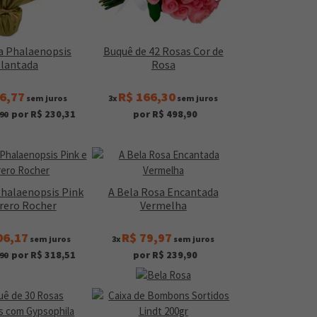
a Phalaenopsis
Buquê de 42 Rosas Cor de
lantada
Rosa
6,77
R$ 166,30
sem juros
3x
sem juros
por R$ 230,31
por R$ 498,90
90
Phalaenopsis Pink
A Bela Rosa Encantada
rrero Rocher
Vermelha
06,17
R$ 79,97
sem juros
3x
sem juros
por R$ 318,51
por R$ 239,90
90