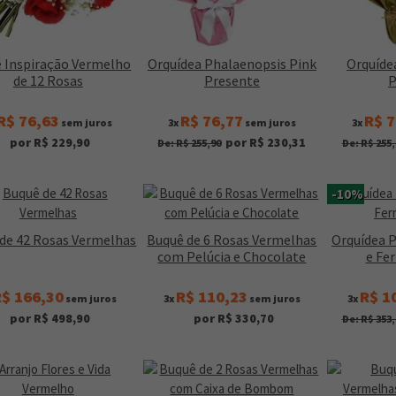
 Inspiração Vermelho
Orquídea Phalaenopsis Pink
Orquíde
de 12 Rosas
Presente
P
R$ 76,63
R$ 76,77
R$ 7
sem juros
3x
sem juros
3x
por R$ 229,90
por R$ 230,31
De: R$ 255,90
De: R$ 255,
-10%
de 42 Rosas Vermelhas
Buquê de 6 Rosas Vermelhas
Orquídea 
com Pelúcia e Chocolate
e Fe
$ 166,30
R$ 110,23
R$ 1
sem juros
3x
sem juros
3x
por R$ 498,90
por R$ 330,70
De: R$ 353,