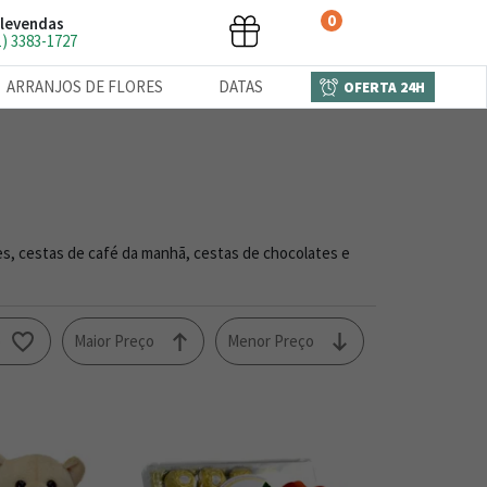
0
levendas
1) 3383-1727
ARRANJOS DE FLORES
DATAS
OFERTA 24H
es, cestas de café da manhã, cestas de chocolates e
o
Maior Preço
Menor Preço