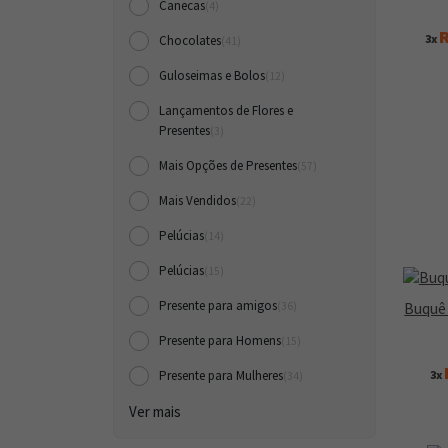
Canecas
(4)
R
3x
Chocolates
(41)
Guloseimas e Bolos
(12)
Lançamentos de Flores e
Presentes
(3)
Mais Opções de Presentes
(57)
Mais Vendidos
(22)
Pelúcias
(14)
Pelúcias
(15)
Presente para amigos
Buquê 
(36)
Presente para Homens
(15)
3x
Presente para Mulheres
(34)
Ver mais