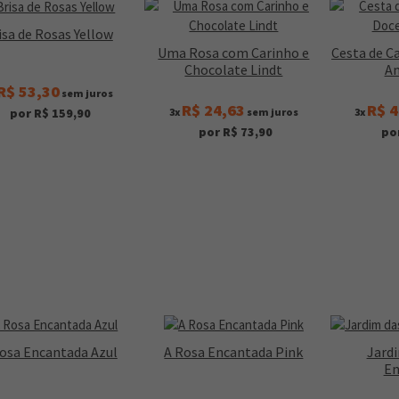
isa de Rosas Yellow
Uma Rosa com Carinho e
Cesta de C
Chocolate Lindt
A
R$ 53,30
sem juros
R$ 24,63
R$ 4
3x
sem juros
3x
por R$ 159,90
por R$ 73,90
po
osa Encantada Azul
A Rosa Encantada Pink
Jard
En