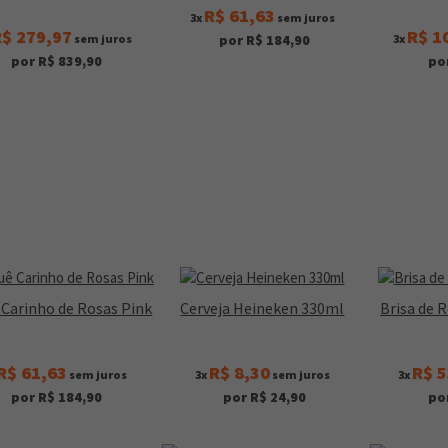
R$ 61,63
3x
sem juros
$ 279,97
R$ 1
sem juros
3x
por R$ 184,90
por R$ 839,90
po
Carinho de Rosas Pink
Cerveja Heineken 330ml
Brisa de 
R$ 61,63
R$ 8,30
R$ 5
sem juros
3x
sem juros
3x
por R$ 184,90
por R$ 24,90
po