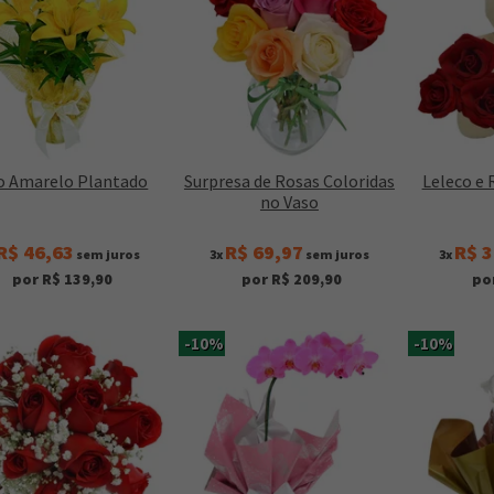
io Amarelo Plantado
Surpresa de Rosas Coloridas
Leleco e
no Vaso
R$ 46,63
R$ 69,97
R$ 3
sem juros
3x
sem juros
3x
por R$ 139,90
por R$ 209,90
po
-10%
-10%