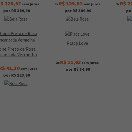
$ 129,97
R$ 129,97
R$ 2
sem juros
3x
sem juros
3x
por R$ 389,90
por R$ 389,90
po
Placa Love
one Preto de Rosa
cantada Vermelha
R$ 11,63
3x
sem juros
R$ 41,30
sem juros
por R$ 34,90
por R$ 123,90