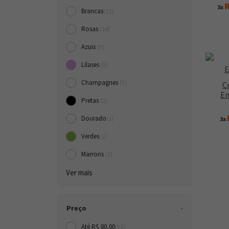
R
3x
Brancas
(23)
Rosas
(14)
Azuis
(8)
Lilases
(5)
Champagnes
(7)
C
En
Pretas
(2)
Dourado
3x
(1)
Verdes
(1)
Marrons
(2)
Ver mais
Preço
Até R$ 80,00
(51)