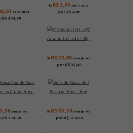
R$ 1,63
3x
sem juros
01,63
sem juros
por R$ 4,90
r R$ 304,90
Amandita Lacta 200g
R$ 12,63
3x
sem juros
por R$ 37,90
Rosas Cor de Rosa
Brisa de Rosas Red
3,30
R$ 53,30
sem juros
3x
sem juros
r R$ 159,90
por R$ 159,90