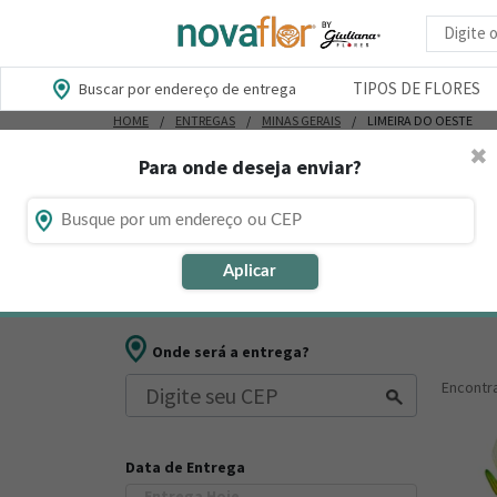
Busca d
TIPOS DE FLORES
Buscar por endereço de entrega
HOME
ENTREGAS
MINAS GERAIS
LIMEIRA DO OESTE
✖
Para onde deseja enviar?
Flores, Cestas e Presentes em Li
Está procurando loja de presente online em Limeira d
Aplicar
muitos outros presentes para datas comemorativas ou
Onde será a entrega?
Encont
Data de Entrega
Entrega Hoje