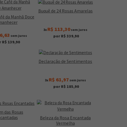
Buquê de 24 Rosas Amarelas
afé da Manhã Doce
manhecer
R$ 113,30
3x
sem juros
6,63
sem juros
por R$ 339,90
r R$ 139,90
Declaração de Sentimentos
R$ 61,97
3x
sem juros
por R$ 185,90
im das Rosas
cantadas
Beleza da Rosa Encantada
Vermelha