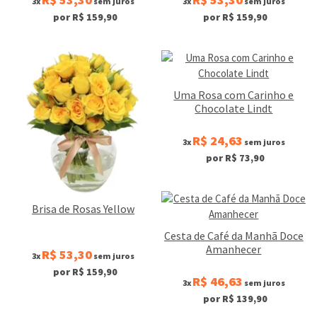
3x
sem juros
3x
sem juros
por R$ 159,90
por R$ 159,90
Uma Rosa com Carinho e
Chocolate Lindt
R$ 24,63
3x
sem juros
por R$ 73,90
Brisa de Rosas Yellow
Cesta de Café da Manhã Doce
Amanhecer
R$ 53,30
3x
sem juros
por R$ 159,90
R$ 46,63
3x
sem juros
por R$ 139,90