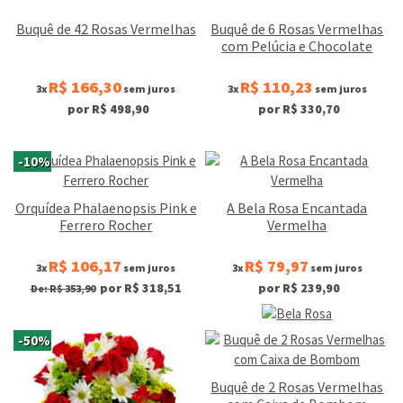
Buquê de 42 Rosas Vermelhas
Buquê de 6 Rosas Vermelhas
com Pelúcia e Chocolate
R$ 166,30
R$ 110,23
3x
sem juros
3x
sem juros
por R$ 498,90
por R$ 330,70
-10%
Orquídea Phalaenopsis Pink e
A Bela Rosa Encantada
Ferrero Rocher
Vermelha
R$ 106,17
R$ 79,97
3x
sem juros
3x
sem juros
por R$ 318,51
por R$ 239,90
De: R$ 353,90
-50%
Buquê de 2 Rosas Vermelhas