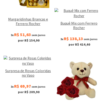
Margaridinhas Brancas e
Buquê Mix com Ferrero
Ferrero Rocher
Rocher
R$ 51,63
3x
sem juros
R$ 138,13
3x
sem juros
por R$ 154,90
por R$ 414,40
Surpresa de Rosas Coloridas
no Vaso
R$ 69,97
3x
sem juros
por R$ 209,90