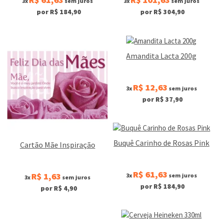
3x
sem juros
3x
sem juros
por R$ 184,90
por R$ 304,90
Amandita Lacta 200g
R$ 12,63
3x
sem juros
por R$ 37,90
Buquê Carinho de Rosas Pink
Cartão Mãe Inspiração
R$ 61,63
R$ 1,63
3x
sem juros
3x
sem juros
por R$ 184,90
por R$ 4,90