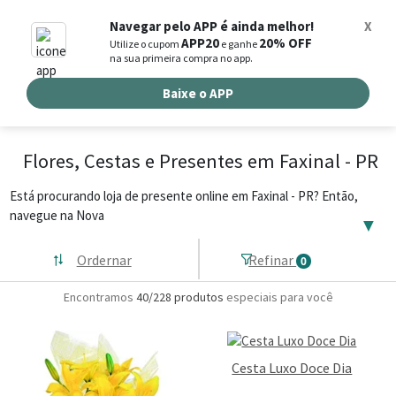
0
Navegar pelo APP é ainda melhor!
X
APP20
20% OFF
Utilize o cupom
e ganhe
Busca de produtos
na sua primeira compra no app.
Buscar por endereço de entrega
Baixe o APP
Flores, Cestas e Presentes em Faxinal - PR
Está procurando loja de presente online em Faxinal - PR? Então,
navegue na Nova
▼
Ordernar
Refinar
0
Encontramos
40/228
produtos
especiais para você
Cesta Luxo Doce Dia