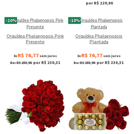
por R$ 229,90
-10%
-10%
Orquídea Phalaenopsis Pink
Orquídea Phalaenopsis
Presente
Plantada
R$ 76,77
R$ 76,77
3x
sem juros
3x
sem juros
por R$ 230,31
por R$ 230,31
De: R$ 255,90
De: R$ 255,90