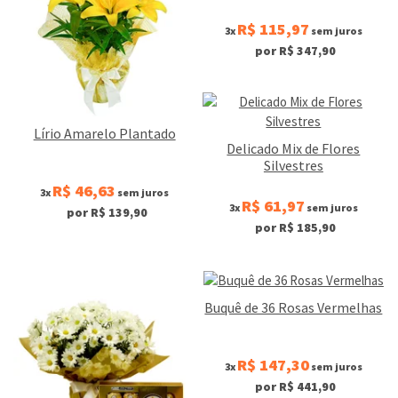
R$ 115,97
3x
sem juros
por R$ 347,90
Lírio Amarelo Plantado
Delicado Mix de Flores
Silvestres
R$ 46,63
3x
sem juros
R$ 61,97
3x
sem juros
por R$ 139,90
por R$ 185,90
Buquê de 36 Rosas Vermelhas
R$ 147,30
3x
sem juros
por R$ 441,90