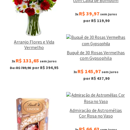
com Caixa de Bombom
R$ 39,97
3x
sem juros
por R$ 119,90
Arranjo Flores e Vida
Vermelho
Buquê de 30 Rosas Vermelhas
com Gypsophila
R$ 131,65
3x
sem juros
por R$ 394,95
De: R$ 789,90
R$ 145,97
3x
sem juros
por R$ 437,90
Admiração de Astromélias
Cor Rosa no Vaso
R$ 66,63
3x
sem juros