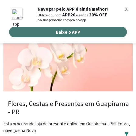
0
Navegar pelo APP é ainda melhor!
X
APP20
20% OFF
Utilize o cupom
e ganhe
Busca de produtos
na sua primeira compra no app.
Buscar por endereço de entrega
Baixe o APP
Flores, Cestas e Presentes em Guapirama
- PR
Está procurando loja de presente online em Guapirama - PR? Então,
navegue na Nova
▼