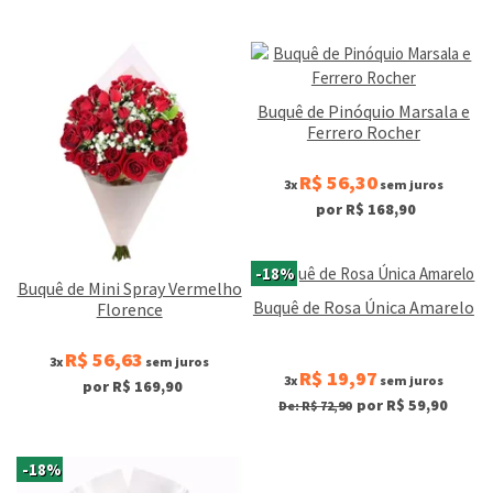
Buquê de Pinóquio Marsala e
Ferrero Rocher
R$ 56,30
3x
sem juros
por R$ 168,90
-18%
Buquê de Mini Spray Vermelho
Buquê de Rosa Única Amarelo
Florence
R$ 56,63
3x
sem juros
R$ 19,97
3x
sem juros
por R$ 169,90
por R$ 59,90
De: R$ 72,90
-18%