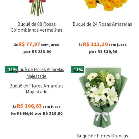
Buquê de 08 Rosas
Buquê de 24 Rosas Amarelas
Colombianas Vermelhas
R$ 77,97
R$ 113,30
3x
sem juros
3x
sem juros
por R$ 233,90
por R$ 339,90
-11%
-11%
Buquê de Flores Amarelas
Majestade
R$ 106,63
3x
sem juros
por R$ 319,90
De: R$ 359,90
Buquê de Flores Brancas