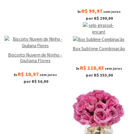
R$ 99,97
3x
sem juros
por R$ 299,90
Box Sublime Combinação
Biscoito Nuvem de Ninho -
Giuliana Flores
R$ 118,63
3x
sem juros
R$ 18,97
3x
sem juros
por R$ 355,90
por R$ 56,90