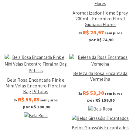
Aromatizador Home Spray
200ml - Encontro Floral
Giuliana Flores
R$ 24,97
3x
sem juros
por R$ 74,90
Beleza da Rosa Encantada
Vermelha
Bela Rosa Encantada Pink e
Mini Velas Encontro Floral na
Bag Pétalas
R$ 53,30
3x
sem juros
R$ 99,63
por R$ 159,90
3x
sem juros
por R$ 298,90
Belos Girassóis Encantados