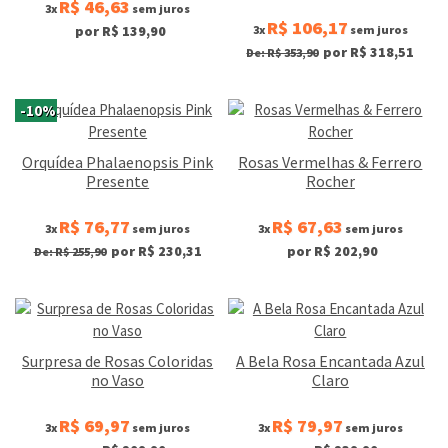
R$ 46,63
3x
sem juros
R$ 106,17
3x
sem juros
por R$ 139,90
por R$ 318,51
De: R$ 353,90
-10%
Orquídea Phalaenopsis Pink
Rosas Vermelhas & Ferrero
Presente
Rocher
R$ 76,77
R$ 67,63
3x
sem juros
3x
sem juros
por R$ 230,31
por R$ 202,90
De: R$ 255,90
Surpresa de Rosas Coloridas
A Bela Rosa Encantada Azul
no Vaso
Claro
R$ 69,97
R$ 79,97
3x
sem juros
3x
sem juros