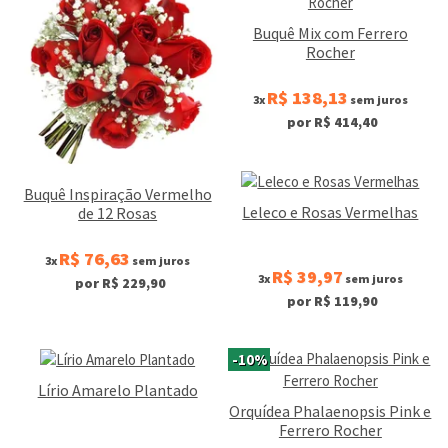
Buquê Mix com Ferrero
Rocher
R$ 138,13
3x
sem juros
por R$ 414,40
Buquê Inspiração Vermelho
Leleco e Rosas Vermelhas
de 12 Rosas
R$ 76,63
3x
sem juros
R$ 39,97
3x
sem juros
por R$ 229,90
por R$ 119,90
-10%
Lírio Amarelo Plantado
Orquídea Phalaenopsis Pink e
Ferrero Rocher