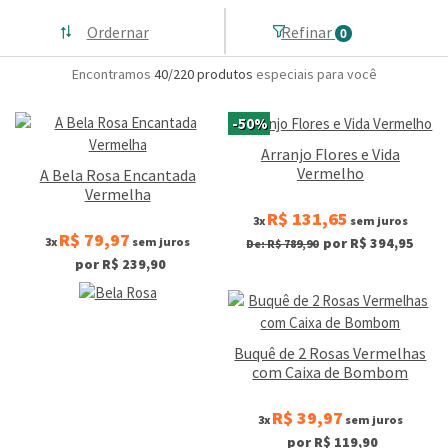
Ordernar
Refinar
0
Encontramos
40/220
produtos
especiais para você
-50%
Arranjo Flores e Vida
Vermelho
A Bela Rosa Encantada
Vermelha
R$ 131,65
3x
sem juros
R$ 79,97
3x
sem juros
por R$ 394,95
De: R$ 789,90
por R$ 239,90
Buquê de 2 Rosas Vermelhas
com Caixa de Bombom
R$ 39,97
3x
sem juros
por R$ 119,90