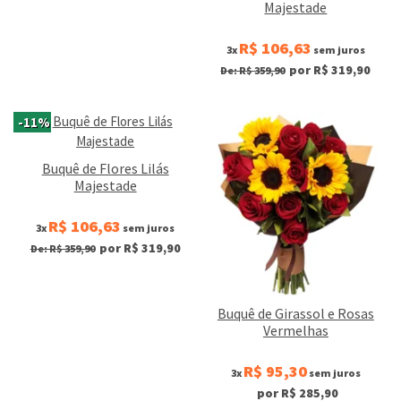
Majestade
R$ 106,63
3x
sem juros
por R$ 319,90
De: R$ 359,90
-11%
Buquê de Flores Lilás
Majestade
R$ 106,63
3x
sem juros
por R$ 319,90
De: R$ 359,90
Buquê de Girassol e Rosas
Vermelhas
R$ 95,30
3x
sem juros
por R$ 285,90