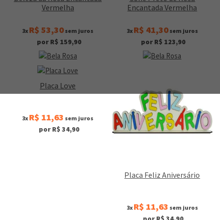
Vermelha
Encantada Vermelha
R$ 53,30
R$ 41,30
3x
sem juros
3x
sem juros
por R$ 159,90
por R$ 123,90
Placa Love
R$ 11,63
3x
sem juros
por R$ 34,90
Placa Feliz Aniversário
R$ 11,63
3x
sem juros
por R$ 34,90