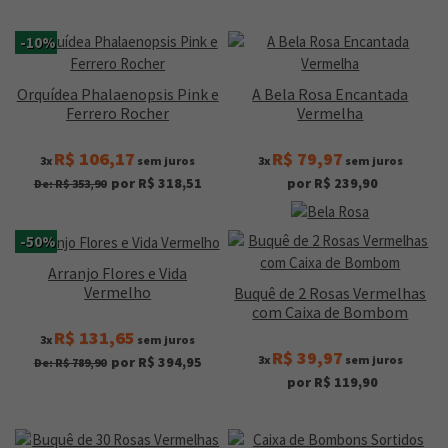
-10%
Orquídea Phalaenopsis Pink e
A Bela Rosa Encantada
Ferrero Rocher
Vermelha
R$ 106,17
R$ 79,97
3x
sem juros
3x
sem juros
por R$ 318,51
por R$ 239,90
De: R$ 353,90
-50%
Arranjo Flores e Vida
Vermelho
Buquê de 2 Rosas Vermelhas
com Caixa de Bombom
R$ 131,65
3x
sem juros
R$ 39,97
3x
sem juros
por R$ 394,95
De: R$ 789,90
por R$ 119,90