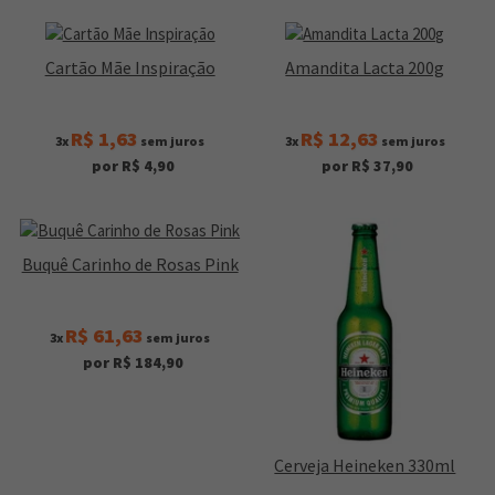
Cartão Mãe Inspiração
Amandita Lacta 200g
R$ 1,63
R$ 12,63
3x
sem juros
3x
sem juros
por R$ 4,90
por R$ 37,90
Buquê Carinho de Rosas Pink
R$ 61,63
3x
sem juros
por R$ 184,90
Cerveja Heineken 330ml