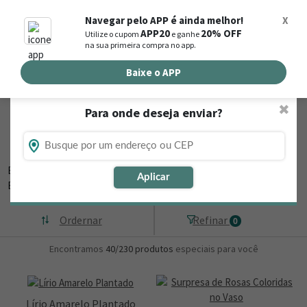
0
Navegar pelo APP é ainda melhor!
X
APP20
20% OFF
Utilize o cupom
e ganhe
Busca de produtos
na sua primeira compra no app.
Buscar por endereço de entrega
Baixe o APP
✖
Para onde deseja enviar?
Flores, Cestas e Presentes em
Pitangueiras - PR
Está procurando loja de presente online em Pitangueiras - PR?
Aplicar
Então, navegue na Nova
▼
Ordernar
Refinar
0
Encontramos
40/230
produtos
especiais para você
Lírio Amarelo Plantado