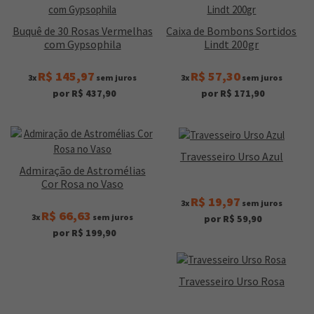
Buquê de 30 Rosas Vermelhas
Caixa de Bombons Sortidos
com Gypsophila
Lindt 200gr
R$ 145,97
R$ 57,30
3x
sem juros
3x
sem juros
por R$ 437,90
por R$ 171,90
Travesseiro Urso Azul
Admiração de Astromélias
Cor Rosa no Vaso
R$ 19,97
3x
sem juros
R$ 66,63
3x
sem juros
por R$ 59,90
por R$ 199,90
Travesseiro Urso Rosa