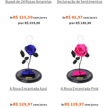
Buquê de 24 Rosas Amarelas
Declaração de Sentimentos
R$ 113,30
R$ 61,97
3x
sem juros
3x
sem juros
por R$ 339,90
por R$ 185,90
A Rosa Encantada Azul
A Rosa Encantada Pink
R$ 129,97
R$ 129,97
3x
sem juros
3x
sem juros