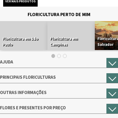
FLORICULTURA PERTO DE MIM
Floricultura em São
Floricultura em
Floricultur
Paulo
Campinas
Salvador
AJUDA
PRINCIPAIS FLORICULTURAS
OUTRAS INFORMAÇÕES
FLORES E PRESENTES POR PREÇO