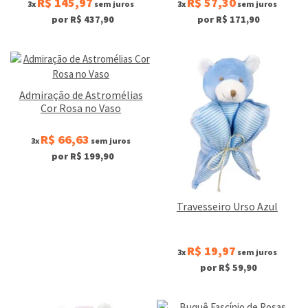
R$ 145,97
R$ 57,30
3x
sem juros
3x
sem juros
por R$ 437,90
por R$ 171,90
Admiração de Astromélias
Cor Rosa no Vaso
R$ 66,63
3x
sem juros
por R$ 199,90
Travesseiro Urso Azul
R$ 19,97
3x
sem juros
por R$ 59,90