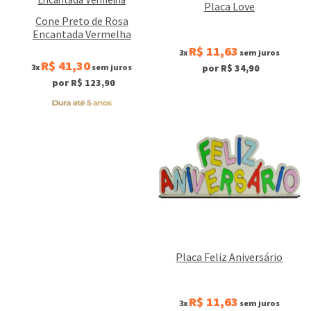
Placa Love
Cone Preto de Rosa
Encantada Vermelha
R$ 11,63
3x
sem juros
R$ 41,30
3x
sem juros
por R$ 34,90
por R$ 123,90
Placa Feliz Aniversário
R$ 11,63
3x
sem juros