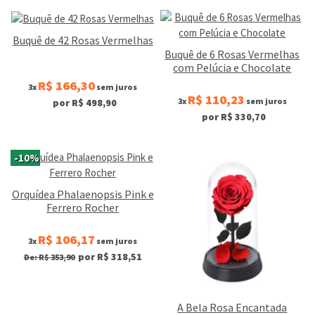
Buquê de 42 Rosas Vermelhas
Buquê de 6 Rosas Vermelhas
com Pelúcia e Chocolate
R$ 166,30
3x
sem juros
R$ 110,23
3x
sem juros
por R$ 498,90
por R$ 330,70
-10%
Orquídea Phalaenopsis Pink e
Ferrero Rocher
R$ 106,17
3x
sem juros
por R$ 318,51
De: R$ 353,90
A Bela Rosa Encantada