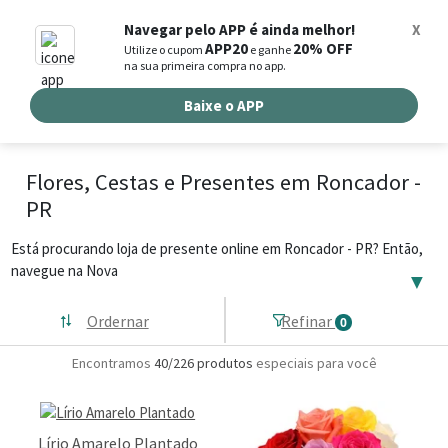
0
Navegar pelo APP é ainda melhor!
X
APP20
20% OFF
Utilize o cupom
e ganhe
Busca de produtos
na sua primeira compra no app.
Buscar por endereço de entrega
Baixe o APP
Flores, Cestas e Presentes em Roncador -
PR
Está procurando loja de presente online em Roncador - PR? Então,
navegue na Nova
▼
Ordernar
Refinar
0
Encontramos
40/226
produtos
especiais para você
Lírio Amarelo Plantado