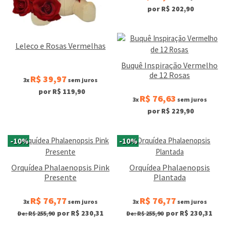
por R$ 202,90
Leleco e Rosas Vermelhas
Buquê Inspiração Vermelho
de 12 Rosas
R$ 39,97
3x
sem juros
por R$ 119,90
R$ 76,63
3x
sem juros
por R$ 229,90
-10%
-10%
Orquídea Phalaenopsis Pink
Orquídea Phalaenopsis
Presente
Plantada
R$ 76,77
R$ 76,77
3x
sem juros
3x
sem juros
por R$ 230,31
por R$ 230,31
De: R$ 255,90
De: R$ 255,90