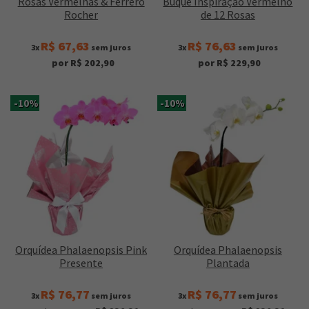
Rosas Vermelhas & Ferrero
Buquê Inspiração Vermelho
Rocher
de 12 Rosas
R$ 67,63
R$ 76,63
3x
sem juros
3x
sem juros
por R$ 202,90
por R$ 229,90
-10%
-10%
Orquídea Phalaenopsis Pink
Orquídea Phalaenopsis
Presente
Plantada
R$ 76,77
R$ 76,77
3x
sem juros
3x
sem juros