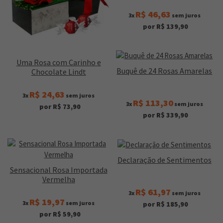
R$ 46,63
3x
sem juros
por R$ 139,90
Uma Rosa com Carinho e
Buquê de 24 Rosas Amarelas
Chocolate Lindt
R$ 24,63
3x
sem juros
R$ 113,30
3x
sem juros
por R$ 73,90
por R$ 339,90
Declaração de Sentimentos
Sensacional Rosa Importada
Vermelha
R$ 61,97
3x
sem juros
R$ 19,97
3x
sem juros
por R$ 185,90
por R$ 59,90