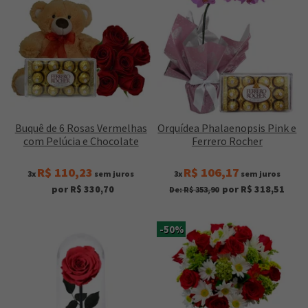
Buquê de 6 Rosas Vermelhas
Orquídea Phalaenopsis Pink e
com Pelúcia e Chocolate
Ferrero Rocher
R$ 110,23
R$ 106,17
3x
sem juros
3x
sem juros
por R$ 330,70
por R$ 318,51
De: R$ 353,90
-50%