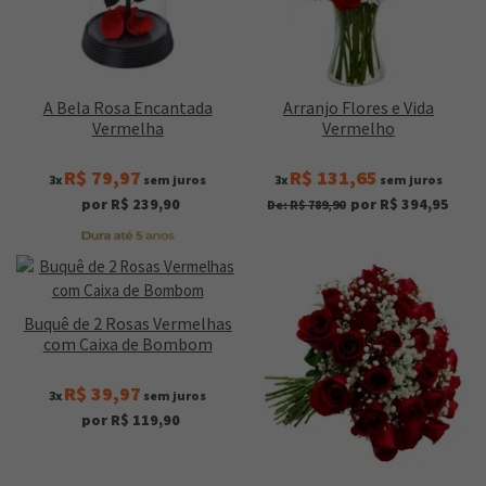
A Bela Rosa Encantada
Arranjo Flores e Vida
Vermelha
Vermelho
R$ 79,97
R$ 131,65
3x
sem juros
3x
sem juros
por R$ 239,90
por R$ 394,95
De: R$ 789,90
Buquê de 2 Rosas Vermelhas
com Caixa de Bombom
R$ 39,97
3x
sem juros
por R$ 119,90