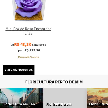
Mini Box de Rosa Encantada
Lilás
R$ 43,30
3x
sem juros
por R$ 129,90
FLORICULTURA PERTO DE MIM
Floricultura em São
Floricultura em
Floricultur