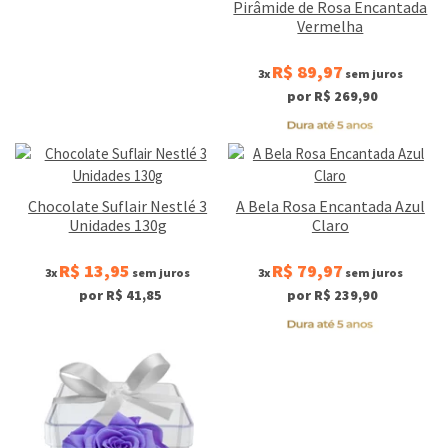
Pirâmide de Rosa Encantada
Vermelha
R$ 89,97
3x
sem juros
por R$ 269,90
Chocolate Suflair Nestlé 3
A Bela Rosa Encantada Azul
Unidades 130g
Claro
R$ 13,95
R$ 79,97
3x
sem juros
3x
sem juros
por R$ 41,85
por R$ 239,90