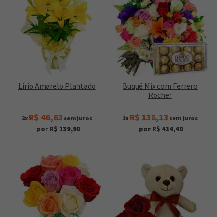
Lírio Amarelo Plantado
Buquê Mix com Ferrero
Rocher
R$ 46,63
R$ 138,13
3x
sem juros
3x
sem juros
por R$ 139,90
por R$ 414,40