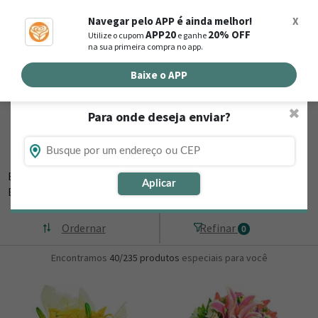
0
Navegar pelo APP é ainda melhor!
X
APP20
20% OFF
Utilize o cupom
e ganhe
Busca de produtos
na sua primeira compra no app.
Buscar por endereço de entrega
Baixe o APP
✖
Para onde deseja enviar?
Flores, Cestas e Presentes em
Chupinguaia - RO
Está procurando loja de presente online em Chupinguaia - RO?
Aplicar
Então, navegue na Nova
▼
Ordernar
Refinar
0
Encontramos
40/235
produtos
especiais para você