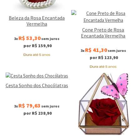
Beleza da Rosa Encantada
Vermelha
Cone Preto de Rosa
Encantada Vermelha
R$ 53,30
3x
sem juros
por R$ 159,90
R$ 41,30
3x
sem juros
por R$ 123,90
Cesta Sonho dos Chocólatras
R$ 79,63
3x
sem juros
por R$ 238,90