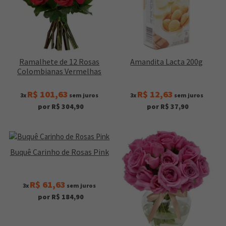
Ramalhete de 12 Rosas
Amandita Lacta 200g
Colombianas Vermelhas
R$ 101,63
R$ 12,63
3x
sem juros
3x
sem juros
por R$ 304,90
por R$ 37,90
Buquê Carinho de Rosas Pink
R$ 61,63
3x
sem juros
por R$ 184,90