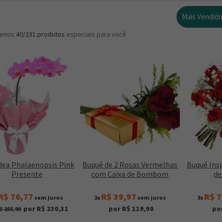
Mais Vendid
ramos
40/231
produtos
especiais para você
dea Phalaenopsis Pink
Buquê de 2 Rosas Vermelhas
Buquê Ins
Presente
com Caixa de Bombom
de
R$ 76,77
R$ 39,97
R$ 7
sem juros
3x
sem juros
3x
por R$ 230,31
por R$ 119,90
po
$ 255,90