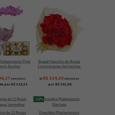
Phalaenopsis Pink
Buquê Fascínio de Rosas
rrero Rocher
Colombianas Vermelhas
06,17
R$ 114,30
sem juros
3x
sem juros
por R$ 318,51
por R$ 342,90
90
-10%
te de 12 Rosas
Orquídea Phalaenopsis