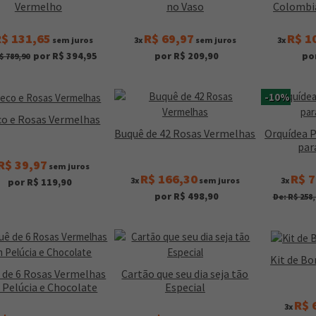
Vermelho
no Vaso
Colombi
$ 131,65
R$ 69,97
R$ 1
sem juros
3x
sem juros
3x
por R$ 394,95
por R$ 209,90
po
$ 789,90
-10%
co e Rosas Vermelhas
Buquê de 42 Rosas Vermelhas
Orquídea 
par
R$ 39,97
sem juros
R$ 166,30
R$ 7
3x
sem juros
3x
por R$ 119,90
por R$ 498,90
De: R$ 258,
Kit de B
 de 6 Rosas Vermelhas
Cartão que seu dia seja tão
Pelúcia e Chocolate
Especial
R$ 
3x