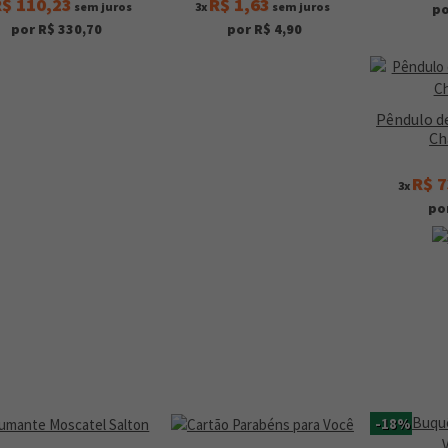
$ 110,23
R$ 1,63
sem juros
3x
sem juros
po
por R$ 330,70
por R$ 4,90
Pêndulo d
Ch
R$ 7
3x
po
-18%