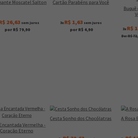
ante Moscatel Salton
Cartão Parabéns para Você
Buquê 
V
R$ 26,63
R$ 1,63
sem juros
3x
sem juros
R$ 1
3x
por R$ 79,90
por R$ 4,90
De: R$ 72
Cesta Sonho dos Chocólatras
A Rosa 
Encantada Vermelha -
Coração Eterno