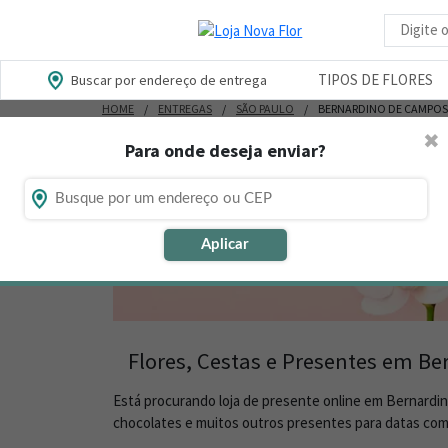
Busca d
TIPOS DE FLORES
Buscar por endereço de entrega
HOME
ENTREGAS
SÃO PAULO
BERNARDINO DE CAMPOS
✖
Para onde deseja enviar?
Aplicar
Flores, Cestas e Presentes em B
Está procurando loja de presente online em Bernardi
chocolates e muitos outros presentes para datas com