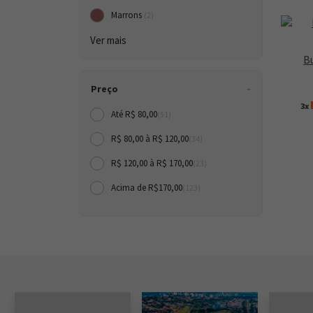
Marrons
(2)
Ver mais
B
Preço
3x
Até R$ 80,00
(51)
R$ 80,00 à R$ 120,00
(34)
R$ 120,00 à R$ 170,00
(23)
Acima de R$170,00
(123)