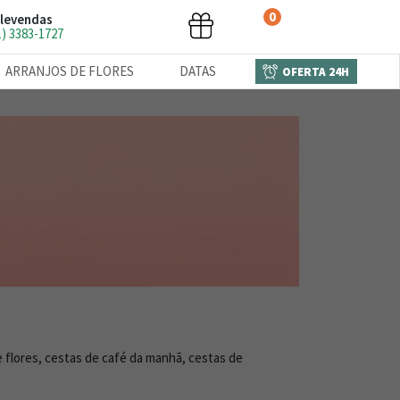
0
levendas
1) 3383-1727
ARRANJOS DE FLORES
DATAS
OFERTA 24H
 flores, cestas de café da manhã, cestas de