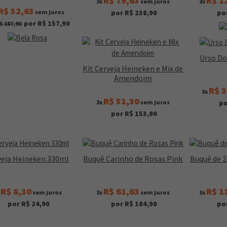
R$ 79,63
R$ 1
3x
sem juros
3x
R$ 52,63
sem juros
por R$ 238,90
po
por R$ 157,90
$ 187,90
Urso Do
Kit Cerveja Heineken e Mix de
Amendoim
R$ 3
3x
R$ 51,30
3x
sem juros
po
por R$ 153,90
veja Heineken 330ml
Buquê Carinho de Rosas Pink
Buquê de 
R$ 8,30
R$ 61,63
R$ 1
x
sem juros
3x
sem juros
3x
por R$ 24,90
por R$ 184,90
po