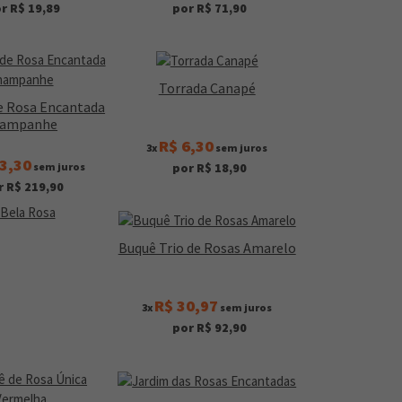
r R$ 19,89
por R$ 71,90
Torrada Canapé
e Rosa Encantada
ampanhe
R$ 6,30
3x
sem juros
3,30
sem juros
por R$ 18,90
r R$ 219,90
Buquê Trio de Rosas Amarelo
R$ 30,97
3x
sem juros
por R$ 92,90