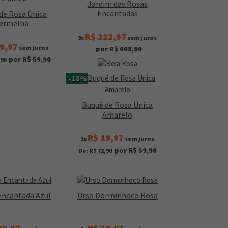
Jardim das Rosas
Encantadas
de Rosa Única
ermelha
R$ 222,97
3x
sem juros
9,97
sem juros
por R$ 668,90
por R$ 59,90
,90
-18%
Buquê de Rosa Única
Amarelo
R$ 19,97
3x
sem juros
por R$ 59,90
De: R$ 72,90
Encantada Azul
Urso Dorminhoco Rosa