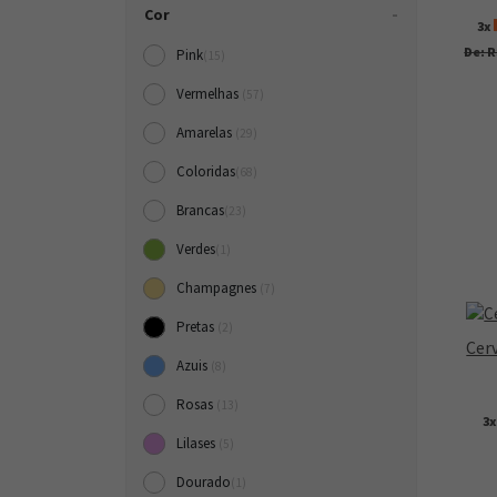
Cor
3x
De: R
Pink
(15)
Vermelhas
(57)
Amarelas
(29)
Coloridas
(68)
Brancas
(23)
Verdes
(1)
Champagnes
(7)
Pretas
(2)
Cer
Azuis
(8)
Rosas
(13)
3
Lilases
(5)
Dourado
(1)