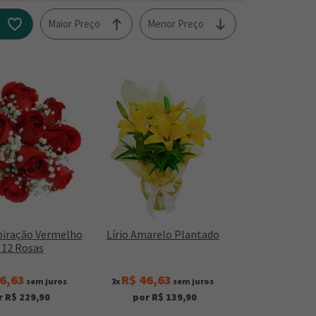
o
Maior Preço
Menor Preço
piração Vermelho
Lírio Amarelo Plantado
 12 Rosas
6,63
R$ 46,63
sem juros
3x
sem juros
r R$ 229,90
por R$ 139,90