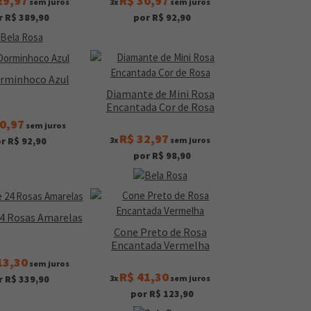
29,97
R$ 30,97
sem juros
3x
sem juros
r R$ 389,90
por R$ 92,90
rminhoco Azul
Diamante de Mini Rosa
Encantada Cor de Rosa
0,97
sem juros
R$ 32,97
3x
sem juros
r R$ 92,90
por R$ 98,90
24 Rosas Amarelas
Cone Preto de Rosa
Encantada Vermelha
13,30
sem juros
R$ 41,30
3x
sem juros
r R$ 339,90
por R$ 123,90