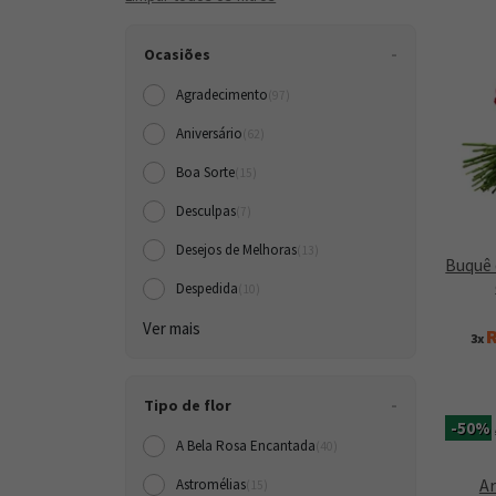
Ocasiões
Agradecimento
(97)
Aniversário
(62)
Boa Sorte
(15)
Desculpas
(7)
Desejos de Melhoras
(13)
Buquê 
Despedida
(10)
Ver mais
R
3x
Tipo de flor
-50%
A Bela Rosa Encantada
(40)
Ar
Astromélias
(15)