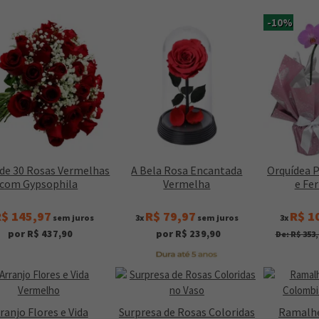
-10%
de 30 Rosas Vermelhas
A Bela Rosa Encantada
Orquídea 
com Gypsophila
Vermelha
e Fe
$ 145,97
R$ 79,97
R$ 1
sem juros
3x
sem juros
3x
por R$ 437,90
por R$ 239,90
De: R$ 353,
ranjo Flores e Vida
Surpresa de Rosas Coloridas
Ramalhe