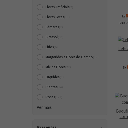
Flores Artificiais
(2)
R
3x
Flores Secas
(10)
De: R
Gérberas
(2)
Girassol
(10)
Lírios
(6)
Lele
Margaridas e Flores do Campo
(18)
Mix de Flores
3x
(22)
Orquídea
(5)
Plantas
(14)
Rosas
(123)
Ver mais
Buquê
com 
Presentes