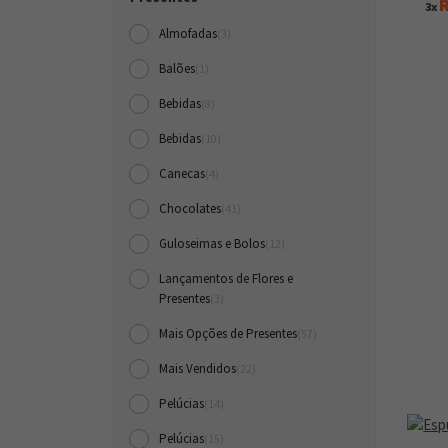
R
3x
Almofadas
(3)
Balões
(1)
Bebidas
(8)
Bebidas
(10)
Canecas
(4)
Chocolates
(41)
Guloseimas e Bolos
(12)
Lançamentos de Flores e
Presentes
(3)
Mais Opções de Presentes
(57)
Mais Vendidos
(22)
Pelúcias
(14)
Pelúcias
(15)