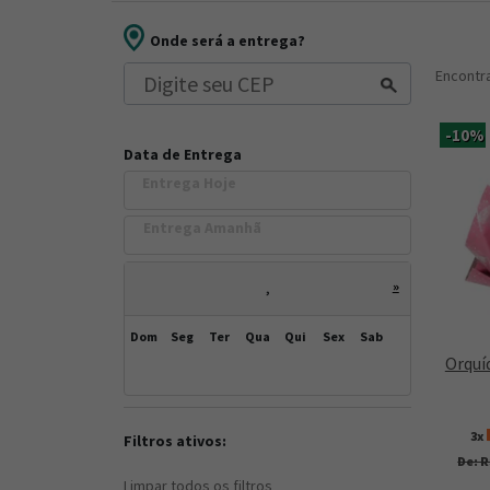
Onde será a entrega?
Encont
-10%
Data de Entrega
Entrega Hoje
Entrega Amanh
»
,
Dom
Seg
Ter
Qua
Qui
Sex
Sab
Orquí
3x
Filtros ativos:
De: R
Limpar todos os filtros