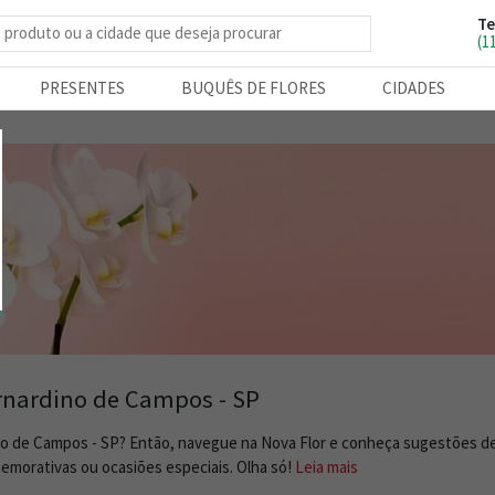
Te
e produtos
(1
PRESENTES
BUQUÊS DE FLORES
CIDADES
ernardino de Campos - SP
no de Campos - SP? Então, navegue na Nova Flor e conheça sugestões de
emorativas ou ocasiões especiais. Olha só!
Leia mais