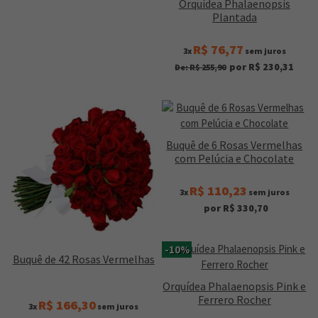
Orquídea Phalaenopsis
Plantada
R$ 76,77
3x
sem juros
por R$ 230,31
De: R$ 255,90
Buquê de 6 Rosas Vermelhas
com Pelúcia e Chocolate
R$ 110,23
3x
sem juros
por R$ 330,70
-10%
Buquê de 42 Rosas Vermelhas
Orquídea Phalaenopsis Pink e
Ferrero Rocher
R$ 166,30
3x
sem juros