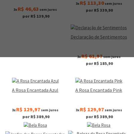
R$ 113,30
3x
sem juros
R$ 46,63
3x
sem juros
por R$ 339,90
por R$ 139,90
Declaração de Sentimentos
R$ 61,97
3x
sem juros
por R$ 185,90
A Rosa Encantada Azul
A Rosa Encantada Pink
R$ 129,97
R$ 129,97
3x
sem juros
3x
sem juros
por R$ 389,90
por R$ 389,90