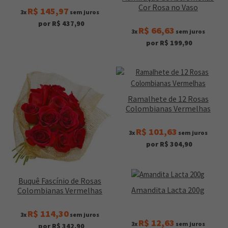
Cor Rosa no Vaso
R$ 145,97
3x
sem juros
por R$ 437,90
R$ 66,63
3x
sem juros
por R$ 199,90
Ramalhete de 12 Rosas
Colombianas Vermelhas
R$ 101,63
3x
sem juros
por R$ 304,90
Buquê Fascínio de Rosas
Amandita Lacta 200g
Colombianas Vermelhas
R$ 114,30
3x
sem juros
R$ 12,63
3x
sem juros
por R$ 342,90