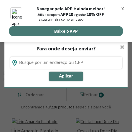
0
Navegar pelo APP é ainda melhor!
X
APP20
20% OFF
Utilize o cupom
e ganhe
Busca de produtos
na sua primeira compra no app.
Buscar por endereço de entrega
Baixe o APP
✖
Para onde deseja enviar?
Flores, Cestas e Presentes em
Sandolândia - TO
Está procurando loja de presente online em Sandolândia - TO?
Aplicar
Então, navegue na Nova
▼
Ordernar
Refinar
0
Encontramos
40/228
produtos
especiais para você
Lírio Amarelo Plantado
Cesta Luxo Doce Dia