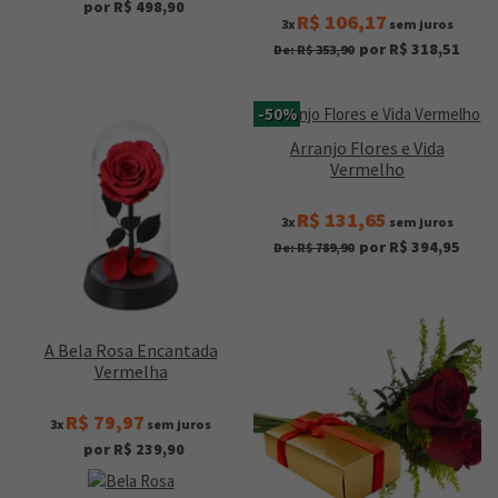
por R$ 498,90
R$ 106,17
3x
sem juros
por R$ 318,51
De: R$ 353,90
-50%
Arranjo Flores e Vida
Vermelho
R$ 131,65
3x
sem juros
por R$ 394,95
De: R$ 789,90
A Bela Rosa Encantada
Vermelha
R$ 79,97
3x
sem juros
por R$ 239,90