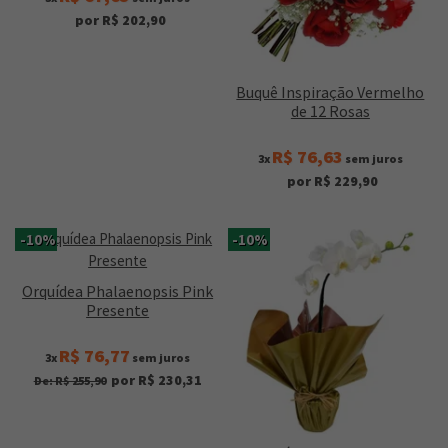
por R$ 202,90
Buquê Inspiração Vermelho
de 12 Rosas
R$ 76,63
3x
sem juros
por R$ 229,90
-10%
-10%
Orquídea Phalaenopsis Pink
Presente
R$ 76,77
3x
sem juros
por R$ 230,31
De: R$ 255,90