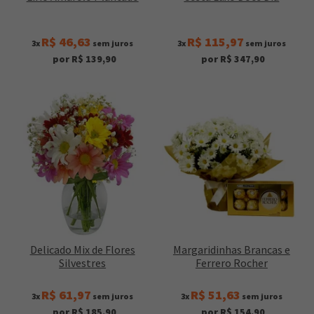
R$ 46,63
R$ 115,97
3x
sem juros
3x
sem juros
por R$ 139,90
por R$ 347,90
Delicado Mix de Flores
Margaridinhas Brancas e
Silvestres
Ferrero Rocher
R$ 61,97
R$ 51,63
3x
sem juros
3x
sem juros
por R$ 185,90
por R$ 154,90