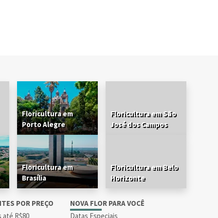
Floricultura em
Floricultura em São
Porto Alegre
José dos Campos
Floricultura em
Floricultura em Belo
Brasília
Horizonte
NTES POR PREÇO
NOVA FLOR PARA VOCÊ
s até R$80
Datas Especiais