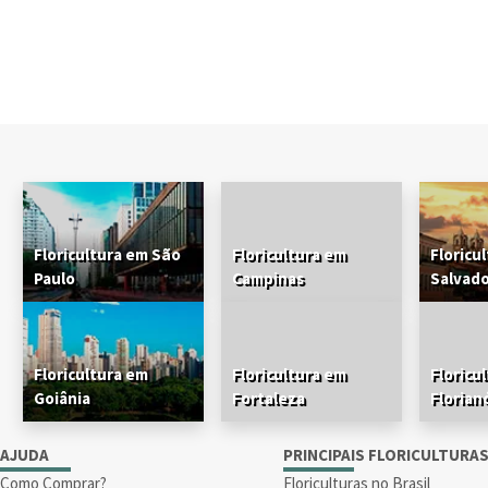
Floricultura em São
Floricultura em
Floricu
Paulo
Campinas
Salvad
Floricultura em
Floricultura em
Floricu
Goiânia
Fortaleza
Florian
AJUDA
PRINCIPAIS FLORICULTURA
Como Comprar?
Floriculturas no Brasil