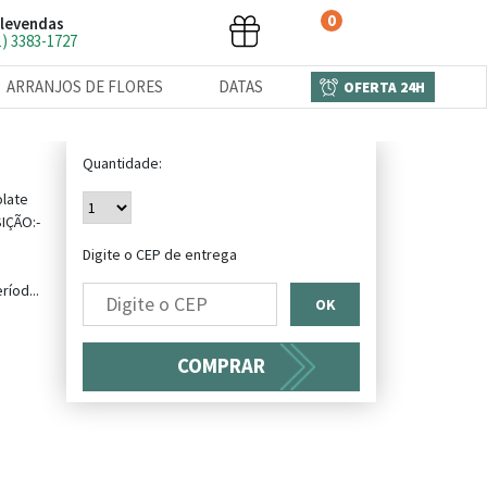
0
levendas
1) 3383-1727
ARRANJOS DE FLORES
DATAS
OFERTA 24H
Quantidade:
olate
IÇÃO:-
Digite o CEP de entrega
íod...
OK
COMPRAR