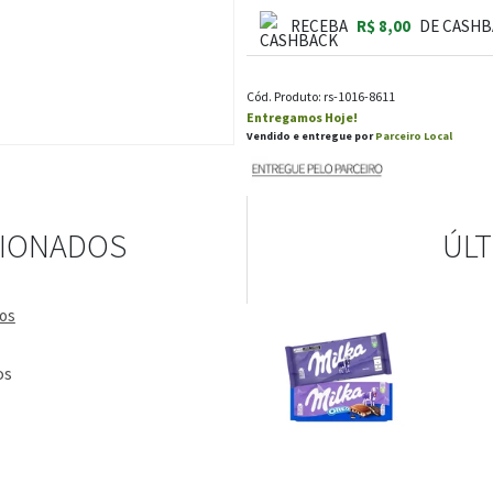
RECEBA
R$ 8,00
DE CASHB
Cód. Produto: rs-1016-8611
Entregamos Hoje!
Vendido e entregue por
Parceiro Local
CIONADOS
ÚLT
os