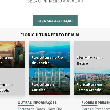
SEJA O PRIMEIRO A AVALIAR
FAÇA SUA AVALIAÇÃO
FLORICULTURA PERTO DE MIM
ltura em
Floricultura no Rio
Floricultura em
or
de Janeiro
Recife
ltura em
Floricultura em
Floricultura em
ópolis
Curitiba
Campo Grande
S
OUTRAS INFORMAÇÕES
FLORES E PRESE
Entrega de Flores - Nova Flor
Flores e Presente