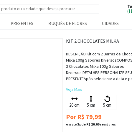
Te
e produtos
(1
PRESENTES
BUQUÊS DE FLORES
CIDADES
KIT 2 CHOCOLATES MILKA
DESCRIÇÃO:Kit com 2 Barras de Choc
Milka 100g Sabores DiversosCOMPOS
2 Chocolates Milka 100g Sabores
Diversos DETALHES:PERSONALIZE SEU
PRESENTEApós selecionar a data e per
Veja Mais
20 cm
5 cm
5 cm
Por R$ 79,99
em até
3x de R$ 26,66 sem juros