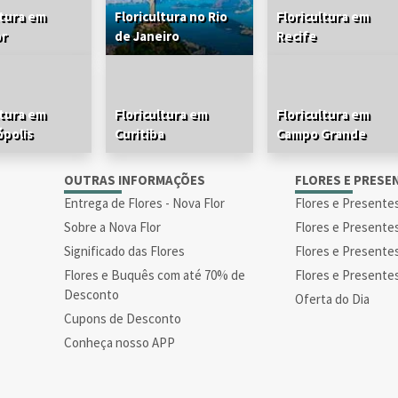
ltura em
Floricultura no Rio
Floricultura em
or
de Janeiro
Recife
ltura em
Floricultura em
Floricultura em
ópolis
Curitiba
Campo Grande
S
OUTRAS INFORMAÇÕES
FLORES E PRESE
Entrega de Flores - Nova Flor
Flores e Presente
Sobre a Nova Flor
Flores e Presente
Significado das Flores
Flores e Presente
Flores e Buquês com até 70% de
Flores e Presente
Desconto
Oferta do Dia
Cupons de Desconto
Conheça nosso APP