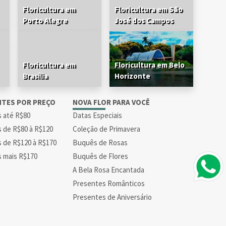
Floricultura em
Floricultura em São
Porto Alegre
José dos Campos
Floricultura em
Floricultura em Belo
Brasília
Horizonte
NTES POR PREÇO
NOVA FLOR PARA VOCÊ
s até R$80
Datas Especiais
s de R$80 à R$120
Coleção de Primavera
s de R$120 à R$170
Buquês de Rosas
s mais R$170
Buquês de Flores
A Bela Rosa Encantada
Presentes Românticos
Presentes de Aniversário