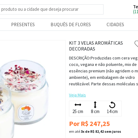
Te
e produtos
(1
PRESENTES
BUQUÊS DE FLORES
CIDADES
KIT 3 VELAS AROMÁTICAS
DECORADAS
DESCRIÇÃO:Produzidas com cera veg
coco, vegana e não poluente, mix de
essências premium (não agridem o m
ambiente), em embalagem de vidro
reutilizável. Parte dessas moléculas si
Veja Mais
25 cm
8 cm
14 cm
Por R$ 247,25
em até
3x de R$ 82,42 sem juros