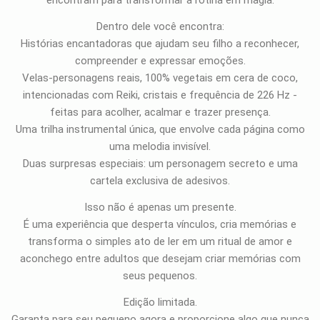
encontram para transformar a rotina em magia.
Dentro dele você encontra:
Histórias encantadoras que ajudam seu filho a reconhecer,
compreender e expressar emoções.
Velas-personagens reais, 100% vegetais em cera de coco,
intencionadas com Reiki, cristais e frequência de 226 Hz -
feitas para acolher, acalmar e trazer presença.
Uma trilha instrumental única, que envolve cada página como
uma melodia invisível.
Duas surpresas especiais: um personagem secreto e uma
cartela exclusiva de adesivos.
Isso não é apenas um presente.
É uma experiência que desperta vínculos, cria memórias e
transforma o simples ato de ler em um ritual de amor e
aconchego entre adultos que desejam criar memórias com
seus pequenos.
Edição limitada.
Garanta para seu pequeno agora e proporcione algo que nunca