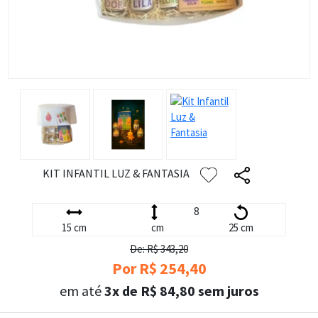
KIT INFANTIL LUZ & FANTASIA
8
15 cm
cm
25 cm
De: R$ 343,20
Por R$ 254,40
em até
3x de R$ 84,80 sem juros