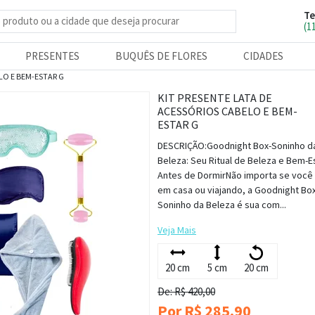
Te
e produtos
(1
PRESENTES
BUQUÊS DE FLORES
CIDADES
LO E BEM-ESTAR G
KIT PRESENTE LATA DE
ACESSÓRIOS CABELO E BEM-
ESTAR G
DESCRIÇÃO:Goodnight Box-Soninho d
Beleza: Seu Ritual de Beleza e Bem-E
Antes de DormirNão importa se voc
em casa ou viajando, a Goodnight Box
Soninho da Beleza é sua com...
Veja Mais
20 cm
5 cm
20 cm
De: R$ 420,00
Por R$ 285,90