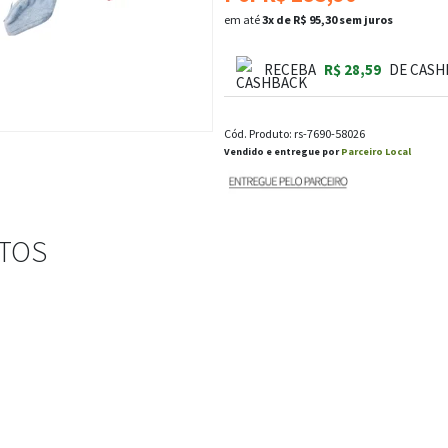
em até
3x de R$ 95,30 sem juros
RECEBA
R$ 28,59
DE CASH
Cód. Produto: rs-7690-58026
Vendido e entregue por
Parceiro Local
STOS