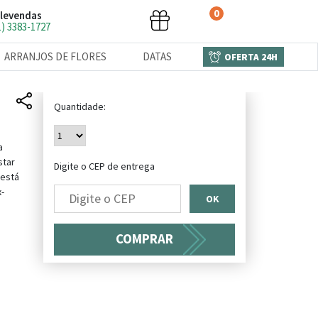
0
levendas
1) 3383-1727
ARRANJOS DE FLORES
DATAS
OFERTA 24H
Quantidade:
a
star
Digite o CEP de entrega
ê est
-
OK
COMPRAR