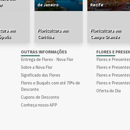
or
de Janeiro
Recife
ltura em
Floricultura em
Floricultura em
ópolis
Curitiba
Campo Grande
S
OUTRAS INFORMAÇÕES
FLORES E PRESE
Entrega de Flores - Nova Flor
Flores e Presente
Sobre a Nova Flor
Flores e Presente
Significado das Flores
Flores e Presente
Flores e Buquês com até 70% de
Flores e Presente
Desconto
Oferta do Dia
Cupons de Desconto
Conheça nosso APP