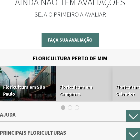
AINDA NÃO TEM AVALIAÇÕES
SEJA O PRIMEIRO A AVALIAR
FAÇA SUA AVALIAÇÃO
FLORICULTURA PERTO DE MIM
Floricultura em São
Floricultura em
Floricultur
Paulo
Campinas
Salvador
AJUDA
PRINCIPAIS FLORICULTURAS