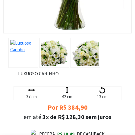
LUXUOSO CARINHO
37 cm
42 cm
13 cm
Por R$ 384,90
em até
3x de R$ 128,30 sem juros
RECEBA
R$ 38,49
DE CASHBACK